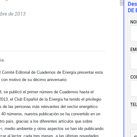
Des
DE 
mbre de 2013
NO
EM
ía:
 Comité Editorial de Cuadernos de Energía presentar esta
CO
n con motivo de su décimo aniversario.
, se publicó el primer número de Cuadernos hasta el
013, el Club Español de la Energía ha tenido el privilegio
TE
s de las personas más relevantes del sector energético
s 40 números, nuestra publicación se ha convertido en un
ro país, gracias a los diferentes artículos que sobre
D+i, medio ambiente y otros aspectos se han ido publicando.
car al lector, cada tres meses, a las últimas novedades,