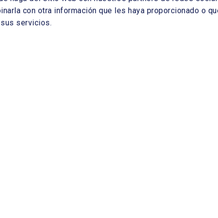
arla con otra información que les haya proporcionado o que
sus servicios.
o energético español. José Manuel Soria. Ministro de
de la Energía. Rafael Villaseca, Presidente del Club
dernos de la Energía: punto y seguido. Fernando Ruiz Ruiz.
da de satisfacción. Fernando Vives Ruiz. Socio Director,
n Europea. Günther H. Oettinger, Comisario de Energía,
n favor de una energía sostenible para todos. Andris
Comisión Europea (2004-2009),
 Europea (2009-actualidad)
io ambiente. Rodrigo de Rato y Figaredo, Ministro de
,
 la Energía. José Montilla Aguilera, Ministro de Industria,