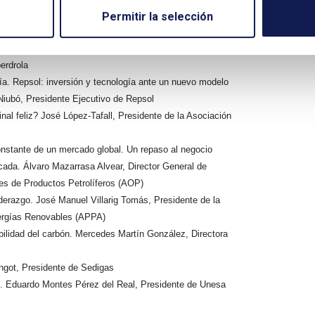
a de 170 años al servicio de más de 25 países. Salvador
Permitir la selección
 Natural Fenosa
a: una década de transformación y expansión internacional.
erdrola
a. Repsol: inversión y tecnología ante un nuevo modelo
 Niubó, Presidente Ejecutivo de Repsol
final feliz? José López-Tafall, Presidente de la Asociación
stante de un mercado global. Un repaso al negocio
década. Álvaro Mazarrasa Alvear, Director General de
s de Productos Petrolíferos (AOP)
derazgo. José Manuel Villarig Tomás, Presidente de la
ergías Renovables (APPA)
bilidad del carbón. Mercedes Martín González, Directora
ngot, Presidente de Sedigas
. Eduardo Montes Pérez del Real, Presidente de Unesa