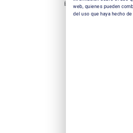
Índice
web, quienes pueden combin
del uso que haya hecho de 
Situación y perspectivas del futur
Industria, Energía y Turismo
Balance y Retos del Club Español 
Español de la Energía
Planteamiento y futuro de los Cua
Presidente de Deloitte
Cuadernos de la Energía: Una déca
Garrigues Abogados
El futuro de la energía en la Unió
Comisión Europea
Actuaciones de la Unión Europea e
Piebalgs, Comisario de Energía, 
Comisario de Desarrollo, Comisión
Liberalización, competencia y med
Economía y Hacienda (1996-2000)
Ministro de Economía (2000-2004)
Décimo aniversario de Cuadernos de