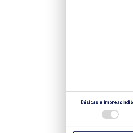
Turismo y Comercio (2004-2006)
Algunas reflexiones sobre la situa
Turismo y Comercio (2008-2011)
El sector eléctrico español en la
José Folgado Blanco, Presidente 
La consolidación de un sistema lo
Presidente del Grupo CLH
Los diez últimos años del sector e
Antonio Llardén Carratalá, Presid
Seguridad de suministro en los úl
Pedro Miras Salamanca, President
Internacional de la Energía
Quince años de mercado eléctrico
de OMEL y Vicepresidente de OM
Básicas e imprescindib
Retos del refino europeo. Santia
Un modelo eléctrico más eficiente
Presidente de Endesa
Claves parea la futura transforma
Alvear. Presidente y CEO de EON 