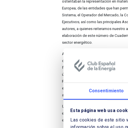
ostentaban la representación en materia
Europea; de las entidades que han permi
Sistema; el Operador del Mercado; la C
Ejecutivos; así como las princi­pales As
autores, a quienes reiteramos nuestro 
elaboración de este número de Cuaderno
sector energético.
Antes de comenzar a mencionar breveme
queremos dejar de recordar la valiosa c
fallecido el pasado 20 de febrero a quie
últimos 10 años, debemos lo que Cuader
Pablo contribuyó con uno y, en ocasio­ne
exposición y una visión que sólo él era 
Consentimiento
agradece a Pablo toda su amistad y tod
Una vez más aprovechamos para dar las
Esta página web usa cook
excelentes trabajos, tanto a éste como
Las cookies de este sitio 
esperamos que esta Edición en su décimo
información sobre el uso q