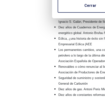
Gas Natural Fenosa, la experienci
Cerrar
Gabarró Serra, Presidente de Gas
El modelo empresarial de Iberdrol
Ignacio S. Galán, Presidente de Ib
Diez años de Cuadernos de Energí
energético global. Antonio Brufau
Eólica, ¿una historia de éxito sin 
Empresarial Eólica (AEE
Los permanentes cambios, una con
petrolero a lo largo de la última 
Asociación Española de Operadore
Renovables o cómo renunciar al li
Asociación de Productores de En
Seguridad de suministro y sosteni
General de Carbunión
Diez años de gas. Antoni Peris Mi
Diez años de constantes reformas