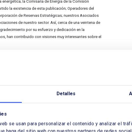
 energética; la Comisaría de Energía de la Comisión
tido la existencia de esta publicación; Operadores del
orporación de Reservas Estratégicas; nuestros Asociados
ociaciones de nuestro sector. Así, cerca de una veintena de
agradecimiento por su esfuerzo y dedicación en la
s, han contribuido con visiones muy interesantes sobre el
nte los artículos comprendidos en esta edición, no
ontri­bución a esta publicación de Pablo Benavides,
n, gracias a su trabajo y dedicación a lo largo de los
nos de Energía es hoy en día. Desde la primera edición,
s, dos artículos de sumo interés, con una claridad en la
capaz de realizar. El Consejo Editorial de Cuadernos
Detalles
A
o lo que hizo por nuestra publicación.
 gracias a todos aquellos que han contribuido con sus
ies
 a anteriores números de Cuadernos de Energía, y
web se usan para personalizar el contenido y analizar el tr
 aniversario sea de interés para el lector.
ue haga del sitio web con nuestros partners de redes sociale