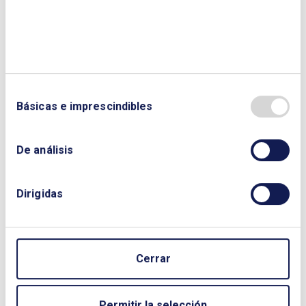
Para más información
Aure López Cebrián
cursos@enerclub.es
+34 91 323 72 21 (Ext 2014)
Básicas e imprescindibles
Almudena Herraiz Cañas
formacion@enerclub.es
De análisis
+34 91 323 72 21 (Ext 2015)
Ángeles Lázaro Martínez
Dirigidas
actividades@enerclub.es
+34 91 323 72 21 (Ext 2032)
Cerrar
Permitir la selección