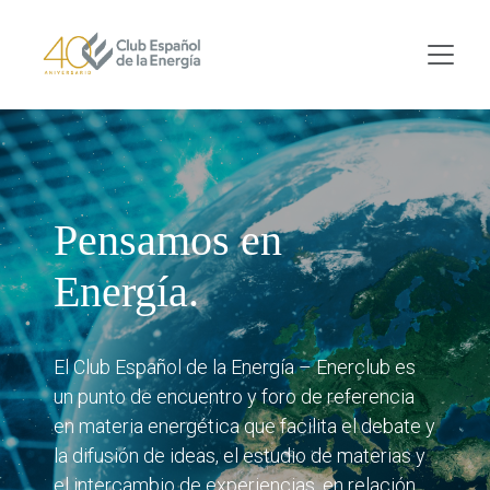
Skip to main content
Pensamos en
Energía.
El Club Español de la Energía – Enerclub es
un punto de encuentro y foro de referencia
en materia energética que facilita el debate y
la difusión de ideas, el estudio de materias y
el intercambio de experiencias, en relación