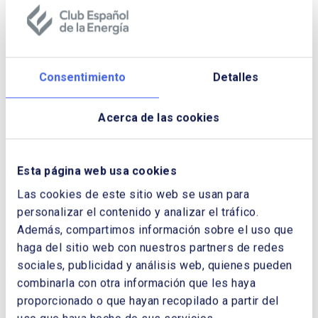
Boletín Oficial de la Junta de Castilla y
León – BOCyL
Diari Oficial de la Generalitat de
Catalunya – DOGC
Consentimiento
Detalles
Diario Oficial de Extremadura – DOE
Diario Oficial de Galicia – DOG
Acerca de las cookies
Boletín Oficial de La Rioja – BOR
Boletín Oficial de la Región de Murcia –
BORM
Esta página web usa cookies
Boletín Oficial de Navarra – BON
Las cookies de este sitio web se usan para
Boletín Oficial del País Vasco – BOPV
personalizar el contenido y analizar el tráfico.
Diari Oficial de la Comunitat Valenciana –
Además, compartimos información sobre el uso que
DOCV
haga del sitio web con nuestros partners de redes
Boletín Oficial de la Ciudad Autónoma de
sociales, publicidad y análisis web, quienes pueden
Ceuta – BOCCE
combinarla con otra información que les haya
Boletín Oficial de la Ciudad Autónoma de
proporcionado o que hayan recopilado a partir del
Melilla – BOCME