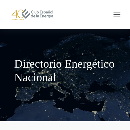
Skip to main content
Directorio Energético
Nacional