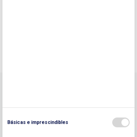
Navarra
País Vasco – Euskadi
Valencia
Agencias Autonómicas y
Locales de Energía
Básicas e imprescindibles