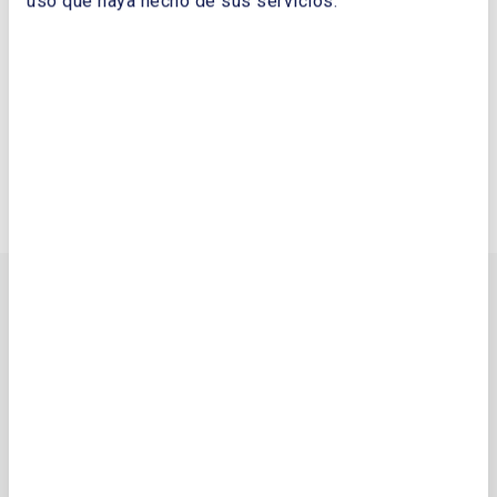
uso que haya hecho de sus servicios.
Boletín Oficial de la Comunidad de
Madrid – BOCM
Organismos nacionales
vinculados a la energía
Agencia Estatal de Investigación – AEI