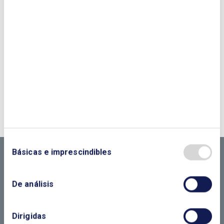
sara.baeza@enerclub.es
+34 91 323 72 21 (Ext 2023)
¿QUIERES PONERTE EN CONTACTO CON
NOSOTROS?
CONTÁCTANOS SI
NECESITAS MÁS
Básicas e imprescindibles
INFORMACIÓN
De análisis
Dirigidas