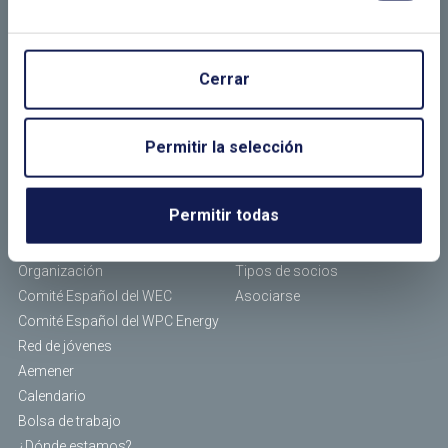
LLÁMANOS O RELLENA EL SIGUIENTE
FORMULARIO
Cerrar
Permitir la selección
EL CLUB
ASOCIADOS
Permitir todas
¿Quiénes somos?
Empresas asociadas
¿Qué hacemos?
Socios individuales
Organización
Tipos de socios
Comité Español del WEC
Asociarse
Comité Español del WPC Energy
Red de jóvenes
Aemener
Calendario
Bolsa de trabajo
¿Dónde estamos?