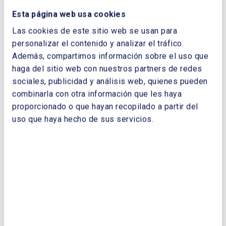
Esta página web usa cookies
Las cookies de este sitio web se usan para
personalizar el contenido y analizar el tráfico.
Energía y Ciudades ¡Cada ciudadano
Además, compartimos información sobre el uso que
y cada acción cuenta!
haga del sitio web con nuestros partners de redes
sociales, publicidad y análisis web, quienes pueden
combinarla con otra información que les haya
proporcionado o que hayan recopilado a partir del
uso que haya hecho de sus servicios.
Para más información
María Amaya Toquero Beitia
comunicacion@enerclub.es
+34 91 323 72 21 (Ext 2033)
Sara Baeza Martínez