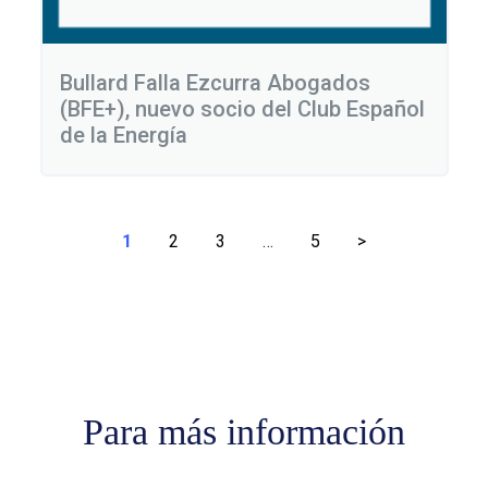
Bullard Falla Ezcurra Abogados
(BFE+), nuevo socio del Club Español
de la Energía
Paginación
1
2
3
…
5
>
de
entradas
Para más información