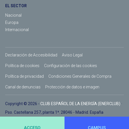
EL SECTOR
Nacional
Europa
Internacional
Declaración de Accesibilidad
Aviso Legal
Política de cookies
Configuración de las cookies
Política de privacidad
Condiciones Generales de Compra
Canal de denuncias
Protección de datos e imagen
Copyright © 2026 -
CLUB ESPAÑOL DE LA ENERGÍA (ENERCLUB)
·
Pso. Castellana 257, planta 1ª. 28046 - Madrid. España
ACCESO
CAMPUS