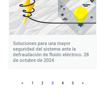
Soluciones para una mayor
seguridad del sistema ante la
defraudación de fluido eléctrico. 28
de octubre de 2024
Paginación
<
1
2
3
4
5
>
de
entradas