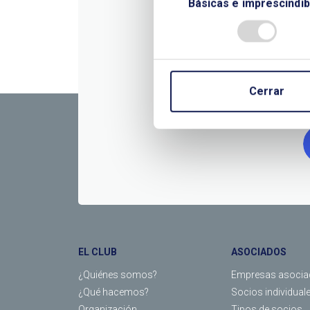
Básicas e imprescindib
CONTÁC
Cerrar
EL CLUB
ASOCIADOS
¿Quiénes somos?
Empresas asocia
¿Qué hacemos?
Socios individual
Organización
Tipos de socios