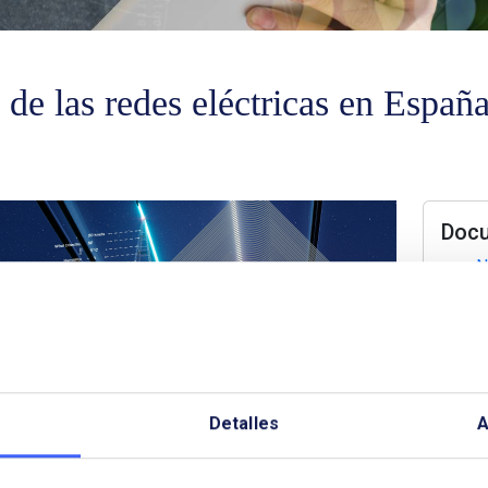
 de las redes eléctricas en Españ
Doc
N
S
S
Detalles
A