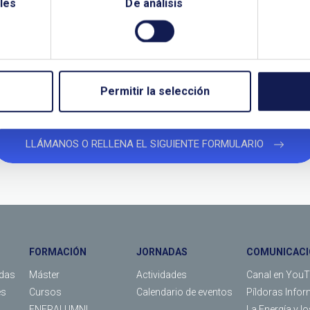
les
De análisis
¿QUIERES PONERTE EN CONTACTO CON NOSOTROS?
TANOS SI NECESITAS MÁS INFO
Permitir la selección
LLÁMANOS O RELLENA EL SIGUIENTE FORMULARIO
FORMACIÓN
JORNADAS
COMUNICACI
das
Máster
Actividades
Canal en You
es
Cursos
Calendario de eventos
Píldoras Infor
ENERALUMNI
La Energía y l