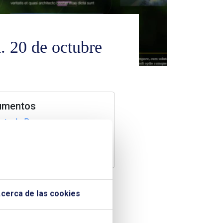
a. 20 de octubre
umentos
ota de Prensa
elección grafica 1
elección gráfica 2
cerca de las cookies