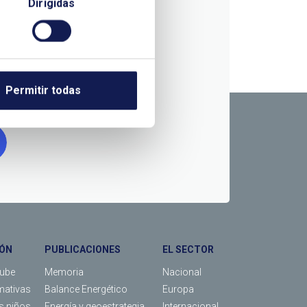
Dirigidas
RMACIÓN
Permitir todas
ÓN
PUBLICACIONES
EL SECTOR
Tube
Memoria
Nacional
mativas
Balance Energético
Europa
os niños
Energía y geoestrategia
Internacional