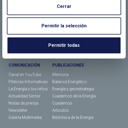
Cerrar
¿Dónde estamos?
FORMACIÓN
JORNADAS
Permitir la selección
Máster
Actividades
Cursos
Calendario de eventos
ENERALUMNI
Permitir todas
Calendario de cursos
COMUNICACIÓN
PUBLICACIONES
Canal en YouTube
Memoria
Píldoras Informativas
Balance Energético
La Energía y los niños
Energía y geoestrategia
Actualidad Sector
Cuadernos de la Energía
Notas de prensa
Cuadernos
Newsletter
Articulos
Galería Multimedia
Biblioteca de la Energía