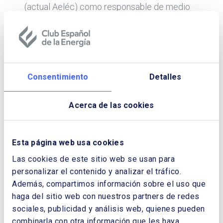
(actual Aeléc) como responsable de medio
ambiente.
Licenciada en Ciencias Biológicas por la
Universidad Complutense de Madrid, cuenta
con un máster en Evaluación de Impacto
Consentimiento
Detalles
Ambiental y en Auditorías Ambientales y
Planificación Empresarial del Medio
Acerca de las cookies
Ambiente por el Instituto de Investigaciones
Ecológicas de Málaga.
Esta página web usa cookies
En 2022, recibió el Premio Nacional
Extraordinario de Medio Ambiente de Acción
Las cookies de este sitio web se usan para
por el Clima y Compromiso Cívico.
personalizar el contenido y analizar el tráfico.
Además, compartimos información sobre el uso que
haga del sitio web con nuestros partners de redes
sociales, publicidad y análisis web, quienes pueden
combinarla con otra información que les haya