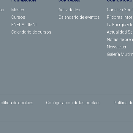
FORMACIÓN
JORNADAS
COMUNICAC
as
Máster
Actividades
Canal en You
s
Cursos
Calendario de eventos
Píldoras Info
ENERALUMNI
La Energía y l
Calendario de cursos
Actualidad Se
Notas de pre
Newsletter
Galería Multi
olítica de cookies
Configuración de las cookies
Política d