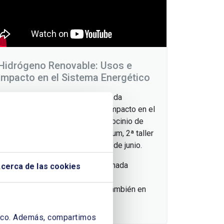
Hidrógeno Renovable: Usos e
impacto en el Sistema Energético
Resumimos en 5 minutos la jornada
«Hidrógeno Renovable: Usos e impacto en el
Sistema Energético», Con el patrocinio de
Repsol, y el copatrocinio de Exolum, 2ª taller
sobre hidrógeno renovable el 28 de junio.
Siempre es interesante ver la jornada
cerca de las cookies
completa, aquí tienes el enlace:
https://youtu.be/C5UpASll1dM también en
nuestro canal
áfico. Además, compartimos