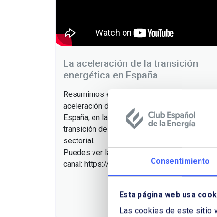
La aceleración de la transición
energética en España
Resumimos en 5 minutos la jornada La
aceleración de la transición energética en
España, en la que hablamos sobre la
transición desde una perspectiva plural y
sectorial.
Puedes ver la jornada completa en nuestro
Consentimiento
canal: https://youtu.be/2c8NNadnQuU
Esta página web usa cook
Las cookies de este sitio 