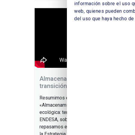
información sobre el uso q
web, quienes pueden combin
del uso que haya hecho de 
Almacenamiento de energía y
transición ecológica: temas claves
Resumimos en 5 minutos la jornada
«Almacenamiento de energía y transición
ecológica: temas claves», patrocinada por
ENDESA, sobre almacenamiento, donde
repasamos el marco normativo, y en particula
la Estrategia de Almacenamiento, con