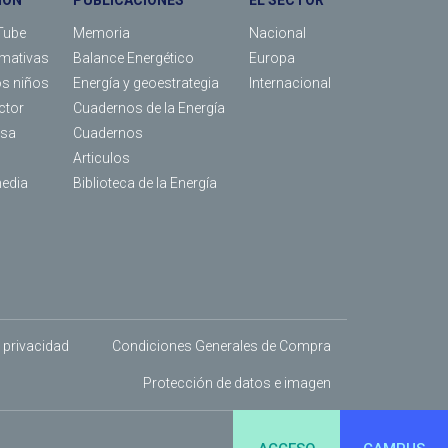
IÓN
PUBLICACIONES
EL SECTOR
Tube
Memoria
Nacional
rmativas
Balance Energético
Europa
os niños
Energía y geoestrategia
Internacional
ctor
Cuadernos de la Energía
nsa
Cuadernos
Articulos
media
Biblioteca de la Energía
e privacidad
Condiciones Generales de Compra
Protección de datos e imagen