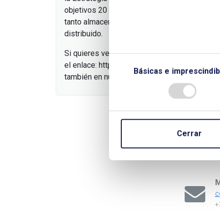
objetivos 20 GW en 2030 y 30 GW en 2050,
tanto almacenamiento a gran escala como
distribuido.
Si quieres ver la jornada completa, aquí tiene
el enlace: https://youtu.be/7vsepQOyvbc
Básicas e imprescindib
también en nuestro canal
Cerrar
M
c
+