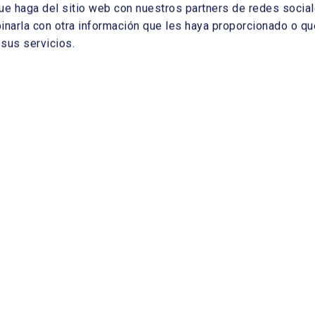
ue haga del sitio web con nuestros partners de redes sociale
arla con otra información que les haya proporcionado o que
sus servicios.
Descarbonizacion de los usos
finales de la energía
Resumimos en 5 minutos la jornada
Descarbonización de los usos finales de la
energía” con el patrocinio de Iberdrola.
Si quieres ver la jornada completa puedes
r
aquí tienes el enlace:
https://youtu.be/tQ810bpXcsc también en