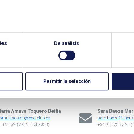
nuestro canal
s
les
De análisis
Permitir la selección
Para más información
aría Amaya Toquero Beitia
Sara Baeza Mar
omunicacion@enerclub.es
sara.baeza@enercl
34 91 323 72 21 (Ext 2033)
+34 91 323 72 21 (