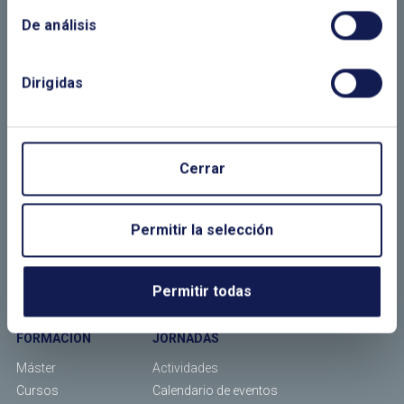
De análisis
EL CLUB
ASOCIADOS
Dirigidas
¿Quiénes somos?
Empresas asociadas
¿Qué hacemos?
Socios individuales
Organización
Tipos de socios
Comité Español del WEC
Asociarse
Cerrar
Comité Español del WPC Energy
Red de jóvenes
Aemener
Permitir la selección
Calendario
Bolsa de trabajo
Permitir todas
¿Dónde estamos?
FORMACIÓN
JORNADAS
Máster
Actividades
Cursos
Calendario de eventos