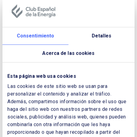
Consentimiento
Detalles
Para más información
Acerca de las cookies
María Amaya Toquero Beitia
comunicacion@enerclub.es
Esta página web usa cookies
+34 91 323 72 21 (Ext 2033)
Las cookies de este sitio web se usan para
personalizar el contenido y analizar el tráfico.
Sara Baeza Martínez
sara.baeza@enerclub.es
Además, compartimos información sobre el uso que
+34 91 323 72 21 (Ext 2023)
haga del sitio web con nuestros partners de redes
sociales, publicidad y análisis web, quienes pueden
combinarla con otra información que les haya
proporcionado o que hayan recopilado a partir del