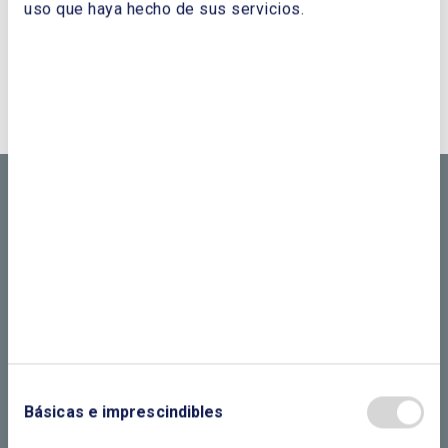
uso que haya hecho de sus servicios.
¿QUIERES PONERTE EN CONTACTO CON
NOSOTROS?
CONTÁCTANOS SI
NECESITAS MÁS
INFORMACIÓN
LLÁMANOS O RELLENA EL SIGUIENTE
FORMULARIO
Básicas e imprescindibles