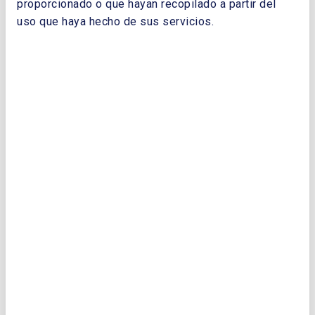
Optimisation & Commercial Assurance
proporcionado o que hayan recopilado a partir del
Discipline Senior Manager de bp y Estrella
uso que haya hecho de sus servicios.
Jara Galán, Head of Communications and
External Affairs, Spain & Portugal de la misma
compañía, describen los principales retos a
los que se ha ido enfrentando la aviación,
desde sus orígenes, buscando conseguir la
mayor distancia y la mayor velocidad
posibles, hasta la actualidad, en el que la
reducción de la huella de carbono del sector
se ha convertido en una prioridad. Los autores
analizan diferentes soluciones tecnológicas
aplicables, centrándose en Sustainable
Aviation Fuels, como acción en el corto plazo
que puede ayudar a descarbonizar, así como
las diferentes rutas tecnológicas disponibles
para los SAF, y algunas recomendaciones
sobre cómo fomentar su uso.