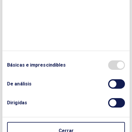
Por su lado, María Pont Esteban, Abogada en
Villar y Asociados, contribuye a esta edición
de Cuadernos, con un análisis sobre la
introducción de la figura del sandbox
regulatorio en la normativa del sector
energético español. En él aborda su relevancia
como una de las herramientas fundamentales
para permitir la entrada de las innovaciones
tecnológicas al ordenamiento jurídico, al
Básicas e imprescindibles
mismo tiempo que se mantienen los
estándares de calidad exigibles por los
principios de buena regulación.
De análisis
Desde el Consejo Editorial de Cuadernos de
Energía nuestro más sincero agradecimiento a
Dirigidas
todos los autores que han participado en esta
edición y esperamos que los artículos que la
componen sean de interés para el lector.
Cerrar