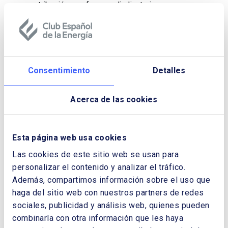
retribución que fueron adjudicatarias en
algunas de las subastas; y plantas que han
sido construidas para ir directamente a
mercado o mediante otras fórmulas de
contratación. El artículo finaliza con una serie
de reflexiones sobre el futuro de la retribución
Consentimiento
Detalles
renovable.
Pasando al ámbito tecnológico, continuamos
Acerca de las cookies
como en números anteriores, con
contribuciones relativas al proceso de
descarbonización de otros sectores
Esta página web usa cookies
fundamentales para alcanzar los objetivos de
Las cookies de este sitio web se usan para
neutralidad de emisiones a los que se ha
personalizar el contenido y analizar el tráfico.
comprometido nuestro país.
Además, compartimos información sobre el uso que
Comenzando con la aviación, uno de los
haga del sitio web con nuestros partners de redes
sectores más complejos de descarbonizar,
sociales, publicidad y análisis web, quienes pueden
José Luis García Broch, Demmand Planning,
combinarla con otra información que les haya