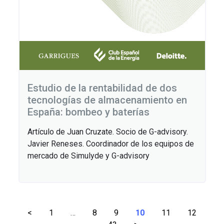
Estudio de la rentabilidad de dos
tecnologías de almacenamiento en
España: bombeo y baterías
Artículo de Juan Cruzate. Socio de G-advisory.
Javier Reneses. Coordinador de los equipos de
mercado de Simulyde y G-advisory
Paginación
<
1
…
8
9
10
11
12