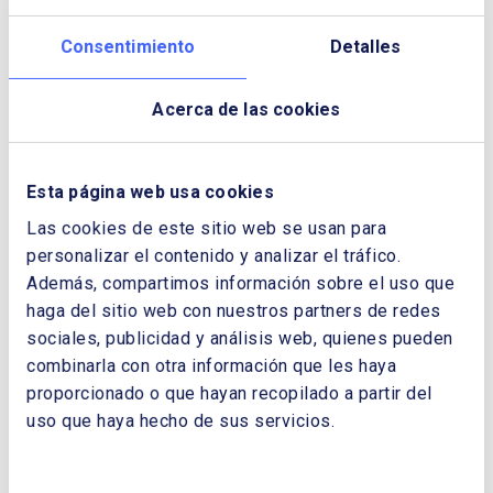
que el Plan sea exitoso.
Consentimiento
Detalles
Descargar Cuaderno:
UN PNIEC CON “E”
Acerca de las cookies
DE EFICIENCIA
NOMBRE Y APELLIDOS:
Esta página web usa cookies
Las cookies de este sitio web se usan para
personalizar el contenido y analizar el tráfico.
EMPRESA:
Además, compartimos información sobre el uso que
haga del sitio web con nuestros partners de redes
sociales, publicidad y análisis web, quienes pueden
CORREO ELECTRÓNICO:
combinarla con otra información que les haya
proporcionado o que hayan recopilado a partir del
uso que haya hecho de sus servicios.
TELÉFONO: