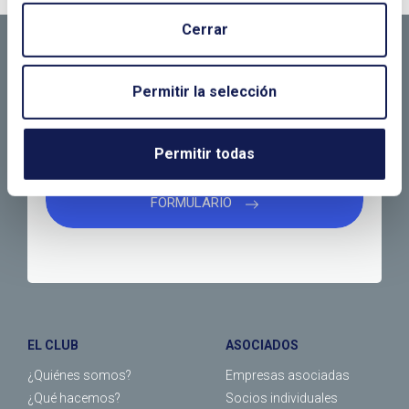
CONTÁCTANOS SI
Cerrar
NECESITAS MÁS
INFORMACIÓN
Permitir la selección
Permitir todas
LLÁMANOS O RELLENA EL SIGUIENTE
FORMULARIO
EL CLUB
ASOCIADOS
¿Quiénes somos?
Empresas asociadas
¿Qué hacemos?
Socios individuales