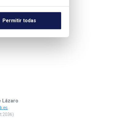
Permitir todas
>
e Lázaro
b.es
xt 2036)