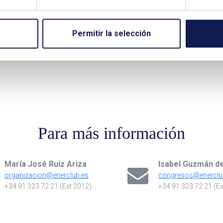
Permitir la selección
<
1
…
3
4
5
6
7
…
44
Para más información
María José Ruiz Ariza
Isabel Guzmán d
organizacion@enerclub.es
congresos@enerclu
+34 91 323 72 21 (Ext 2012)
+34 91 323 72 21 (E