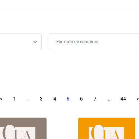
Formato de cuaderno
<
1
…
3
4
5
6
7
…
44