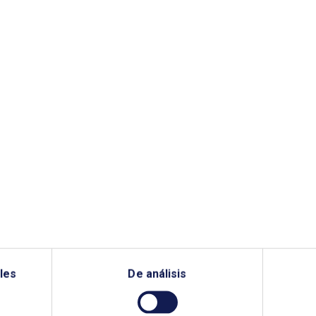
dernos de Energía
Cuadernos de Ener
 27
Nº 26
les
De análisis
2/2010
02/11/2009
ión de febrero de 2010
Edición de Octubre de 2009