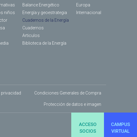
rmativas
Balance Energético
Europa
os niños
Energía y geoestrategia
Internacional
ctor
Cuadernos de la Energía
nsa
Cuadernos
Articulos
media
Biblioteca de la Energía
e privacidad
Condiciones Generales de Compra
Protección de datos e imagen
ACCESO
CAMPUS
SOCIOS
VIRTUAL