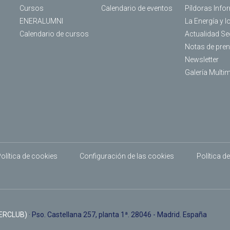
s
Cursos
Calendario de eventos
Píldoras Info
ENERALUMNI
La Energía y l
Calendario de cursos
Actualidad Se
Notas de pre
Newsletter
Galería Multi
olítica de cookies
Configuración de las cookies
Política d
NERCLUB)
· Pso. Castellana 257, planta 1ª. 28046 - Madrid. España