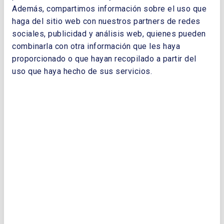
Oficina de Bucarest.
Además, compartimos información sobre el uso que
Seguridad de abastecimiento y los gaseoductos Pablo
haga del sitio web con nuestros partners de redes
Benavides Salas. Embajador de España. Antiguo
sociales, publicidad y análisis web, quienes pueden
Director General de Energía de la Comisión Europea.
combinarla con otra información que les haya
proporcionado o que hayan recopilado a partir del
uso que haya hecho de sus servicios.
Descargar Cuaderno:
CUADERNOS DE
ENERGÍA Nº 26
NOMBRE Y APELLIDOS:
EMPRESA:
CORREO ELECTRÓNICO: