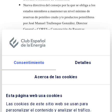
Nueva directiva del consejo por la que se obliga a los
estados miembros a mantener un nivel mínimo de
reservas de petróleo crudo y/o productos petrolíferos
por José Manuel Trullenque González. Director
General – CORES – Corporación de Reservas
Estratégicas de Productos Petrolíferos.
Nuevos desafios en el desarrollo de las energías
renovables Ramón Fiestas Hummler. Secretario
General de la Asociación Empresarial Eólica.
Los biocarburantes: presente y futuro Javier Salgado
Consentimiento
Detalles
Leirado. Presidente y Consejero Delegado de
Abengoa Bioenergía.
Acerca de las cookies
Análisis energético y económico del vehículo
eléctrico Francisco Laverón Simavilla, Miguel Ángel
Muñoz Rodríguez, Gonzalo Sáenz de Miera Cárdenas.
Esta página web usa cookies
Iberdrola.
Breve visión general del sector de la energía en
Las cookies de este sitio web se usan para
Rumanía Mihai Mares. Socio Director. Garrigues,
personalizar el contenido y analizar el tráfico.