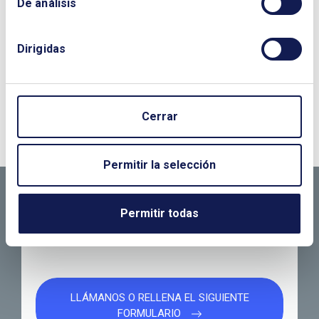
De análisis
Dirigidas
¿QUIERES PONERTE EN CONTACTO CON
Cerrar
NOSOTROS?
CONTÁCTANOS SI
Permitir la selección
NECESITAS MÁS
Permitir todas
INFORMACIÓN
LLÁMANOS O RELLENA EL SIGUIENTE
FORMULARIO