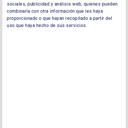
sociales, publicidad y análisis web, quienes pueden
combinarla con otra información que les haya
proporcionado o que hayan recopilado a partir del
Cuadernos de Energía Nº 67
uso que haya hecho de sus servicios.
20/12/2021
Edición de Diciembre de 2021