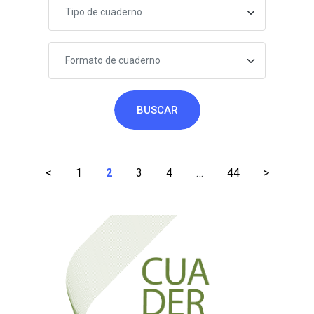
Tipo de cuaderno
Formato de cuaderno
BUSCAR
Paginación
<
1
2
3
4
…
44
>
de
entradas