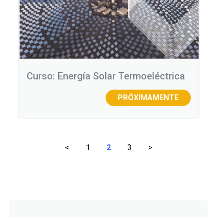
Curso: Energía Solar Termoeléctrica
PRÓXIMAMENTE
Paginación
<
1
2
3
>
de
entradas