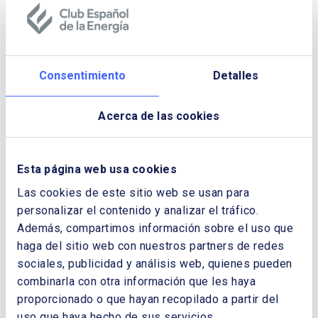
Consentimiento
Detalles
Acerca de las cookies
Esta página web usa cookies
Las cookies de este sitio web se usan para
personalizar el contenido y analizar el tráfico.
Además, compartimos información sobre el uso que
Curso: Exploración y Producción de
haga del sitio web con nuestros partners de redes
hidrocarburos. De combustibles
sociales, publicidad y análisis web, quienes pueden
fósiles a productos sostenibles
combinarla con otra información que les haya
proporcionado o que hayan recopilado a partir del
PRÓXIMAMENTE
uso que haya hecho de sus servicios.