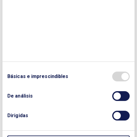
Fechas
08/10/2026 - 11/11/2026
12/11/2026 - 16/12/2026
Teléfono
+34913237221
Lugar
Campus Club Español de la Energia - Educaenergia
Organizador
Básicas e imprescindibles
Club Español de la Energía
Sector
De análisis
Cursos
Tipo de curso
Dirigidas
On line / elearning
MATRÍCULA