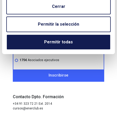
Cerrar
210€
No socios
210€
Socio individual, menos de 5 años de antigüedad
Permitir la selección
175€
Empresas asociadas
175€
Socio individual, con al menos 5 años de
antigüedad
Permitir todas
175€
Empresas de colaboración especial
175€
Empresas protectoras
175€
Asociados ejecutivos
Inscribirse
Contacto Dpto. Formación
+34 91 323 72 21 Ext. 2014
cursos@enerclub.es