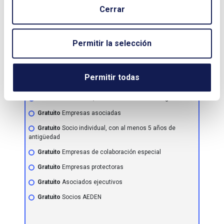
Club Español de la Energía y Asociación Española de
Cerrar
Derecho de la Energía - AEDEN
Tipo de actividad
Permitir la selección
Jornada
COSTE
Permitir todas
50€
No socios
50€
Socio individual, menos de 5 años de antigüedad
Gratuito
Empresas asociadas
Gratuito
Socio individual, con al menos 5 años de
antigüedad
Gratuito
Empresas de colaboración especial
Gratuito
Empresas protectoras
Gratuito
Asociados ejecutivos
Gratuito
Socios AEDEN