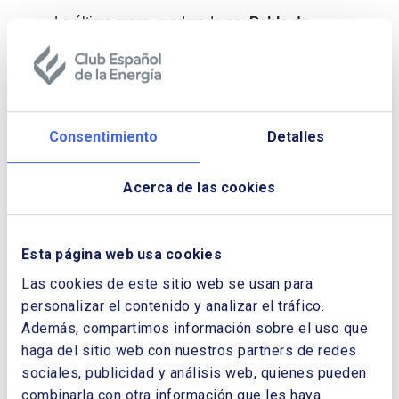
La última mesa, moderada por
Pablo de
Juan
, gerente de la Secretaría Técnica de
Enerclub, analizó dos casos de éxito. El
primero, con una visión empresarial, lo
presentó
Carlos Izaguirre
, director de
Desarrollo de Operaciones y Negocio de
Consentimiento
Detalles
Magnon. El segundo, desde la óptica
regional, analizó el caso de Andalucía, de la
Acerca de las cookies
mano de
Manuel Larrasa
, secretario general
de Energía de la Junta.
Algunos elementos destacados a lo largo de
Esta página web usa cookies
la sesión:
Las cookies de este sitio web se usan para
personalizar el contenido y analizar el tráfico.
La necesidad de agilizar el permitting y
Además, compartimos información sobre el uso que
simplificar y homogeneizar los marcos
regulatorios, evitando dispersión normativa
haga del sitio web con nuestros partners de redes
en distintos ámbitos sectoriales (energía,
sociales, publicidad y análisis web, quienes pueden
industria, medioambiente, urbanismo, otras) y
combinarla con otra información que les haya