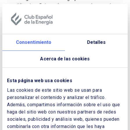
Victoriano Reinoso (toman este nombre por el
fundador de la Asociación) como
reconocimiento a una personalidad por su
extensa y dilatada trayectoria profesional y su
contribución al sector energético.
Consentimiento
Detalles
En esta edición, la número 35, que tendrá lugar
en el último trimestre del año, el premio será
concedido a título póstumo, con el unánime
Acerca de las cookies
reconocimiento de los socios de Enerclub, a
Arcadio Gutiérrez.
Esta página web usa cookies
Arcadio Gutiérrez
, (Asturias, 1953) ha sido
Las cookies de este sitio web se usan para
un referente en el sector energético, en el que
personalizar el contenido y analizar el tráfico.
comenzó su trayectoria profesional en 1976.
Además, compartimos información sobre el uso que
En 1987 ingresó en el Cuerpo Técnico de la
haga del sitio web con nuestros partners de redes
Administración Civil del Estado, donde fue
subdirector general en los ministerios de
sociales, publicidad y análisis web, quienes pueden
Trabajo y Seguridad Social y de Industria y
combinarla con otra información que les haya