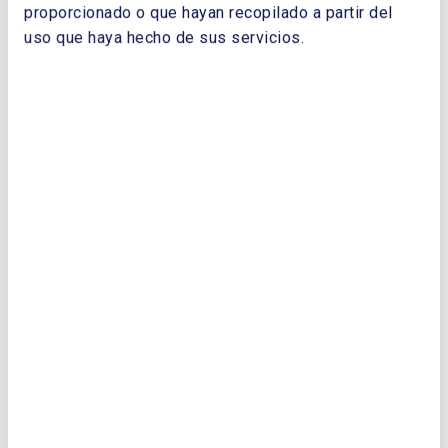
Energía. Posteriormente, continuó su
proporcionado o que hayan recopilado a partir del
trayectoria profesional en diferentes
uso que haya hecho de sus servicios.
organizaciones del ámbito privado incluyendo
su pertenencia a diferentes Consejos de
Administración, y presidiendo diversas
asociaciones y fundaciones.
Fue director general del Club Español de la
Energía desde diciembre de 2012 hasta junio
de 2025.
Ingeniero de Caminos, Canales y Puertos por
la Escuela Técnica Superior de Ingenieros de
Madrid, cursó también el Programa de Alta
Dirección de Empresa (PADE) del IESE.
Documentos
Premio Energía y Sociedad