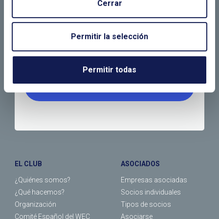
NECESITAS MÁS
Cerrar
INFORMACIÓN
Permitir la selección
Permitir todas
LLÁMANOS O RELLENA EL SIGUIENTE
FORMULARIO
EL CLUB
ASOCIADOS
¿Quiénes somos?
Empresas asociadas
¿Qué hacemos?
Socios individuales
Organización
Tipos de socios
Comité Español del WEC
Asociarse