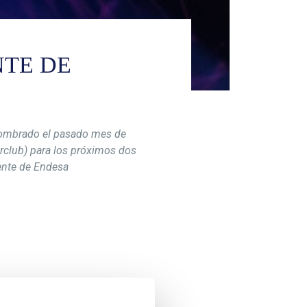
NTE DE
nombrado el pasado mes de
erclub) para los próximos dos
dente de Endesa