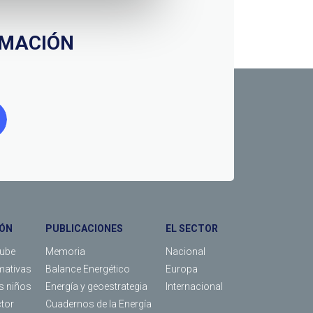
RMACIÓN
ÓN
PUBLICACIONES
EL SECTOR
Tube
Memoria
Nacional
mativas
Balance Energético
Europa
os niños
Energía y geoestrategia
Internacional
ctor
Cuadernos de la Energía