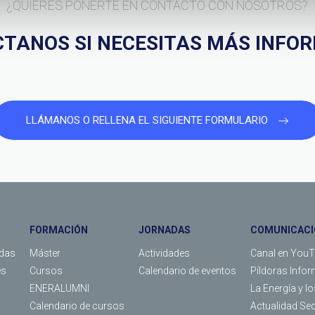
¿QUIERES PONERTE EN CONTACTO CON NOSOTROS?
TANOS SI NECESITAS MÁS INFO
LLÁMANOS O RELLENA EL SIGUIENTE FORMULARIO
FORMACIÓN
JORNADAS
COMUNICACI
das
Máster
Actividades
Canal en You
es
Cursos
Calendario de eventos
Píldoras Infor
ENERALUMNI
La Energía y l
Calendario de cursos
Actualidad Se