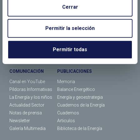
Cerrar
¿Dónde estamos?
FORMACIÓN
JORNADAS
Permitir la selección
Máster
Actividades
Cursos
Calendario de eventos
ENERALUMNI
Permitir todas
Calendario de cursos
COMUNICACIÓN
PUBLICACIONES
Canal en YouTube
Memoria
Píldoras Informativas
Balance Energético
La Energía y los niños
Energía y geoestrategia
Actualidad Sector
Cuadernos de la Energía
Notas de prensa
Cuadernos
Newsletter
Articulos
Galería Multimedia
Biblioteca de la Energía