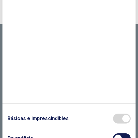
NOSOTROS?
CONTÁCTANOS SI
NECESITAS MÁS
INFORMACIÓN
LLÁMANOS O RELLENA EL SIGUIENTE
FORMULARIO
Básicas e imprescindibles
EL CLUB
ASOCIADOS