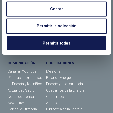
Bolsa de trabajo
Cerrar
¿Dónde estamos?
FORMACIÓN
JORNADAS
Permitir la selección
Máster
Actividades
Cursos
Calendario de eventos
Permitir todas
ENERALUMNI
Calendario de cursos
COMUNICACIÓN
PUBLICACIONES
Canal en YouTube
Memoria
Píldoras Informativas
Balance Energético
La Energía y los niños
Energía y geoestrategia
Actualidad Sector
Cuadernos de la Energía
Notas de prensa
Cuadernos
Newsletter
Articulos
Galería Multimedia
Biblioteca de la Energía