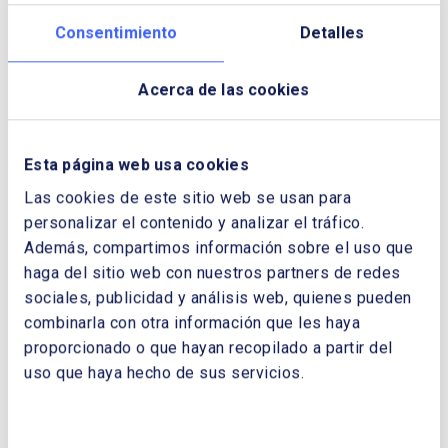
mejores soluciones en el proceso de
Consentimiento
Detalles
transición energética.
Acerca de las cookies
Sobre BFE+
BFE+ es una boutique líder con sede en Lima
Esta página web usa cookies
y Madrid, especializada en arbitraje comercial
Las cookies de este sitio web se usan para
y de inversiones, así como en derecho
personalizar el contenido y analizar el tráfico.
regulatorio y de competencia. Con 26 años
Además, compartimos información sobre el uso que
de experiencia, asesoramos a clientes de 37
haga del sitio web con nuestros partners de redes
países en Norteamérica, Latinoamérica,
sociales, publicidad y análisis web, quienes pueden
Europa y Asia, aplicando derecho
combinarla con otra información que les haya
internacional en 19 jurisdicciones.
proporcionado o que hayan recopilado a partir del
Sobre Enerclub
uso que haya hecho de sus servicios.
Enerclub es un punto de encuentro y foro de
referencia que pone en valor la importancia