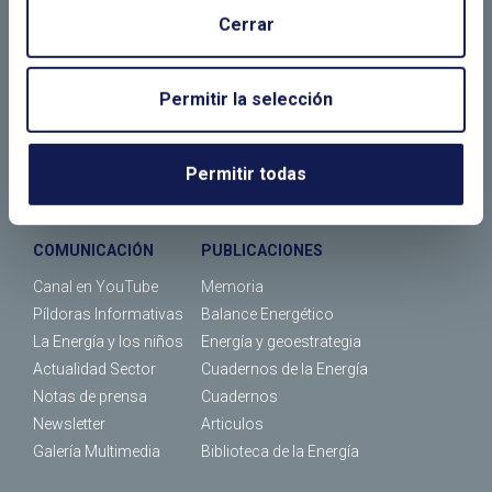
Cerrar
¿Dónde estamos?
FORMACIÓN
JORNADAS
Permitir la selección
Máster
Actividades
Cursos
Calendario de eventos
ENERALUMNI
Permitir todas
Calendario de cursos
COMUNICACIÓN
PUBLICACIONES
Canal en YouTube
Memoria
Píldoras Informativas
Balance Energético
La Energía y los niños
Energía y geoestrategia
Actualidad Sector
Cuadernos de la Energía
Notas de prensa
Cuadernos
Newsletter
Articulos
Galería Multimedia
Biblioteca de la Energía