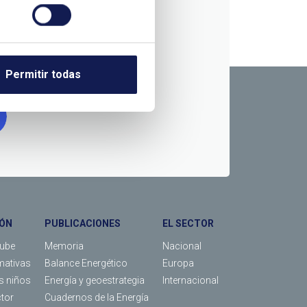
RMACIÓN
Permitir todas
ÓN
PUBLICACIONES
EL SECTOR
Tube
Memoria
Nacional
mativas
Balance Energético
Europa
os niños
Energía y geoestrategia
Internacional
ctor
Cuadernos de la Energía