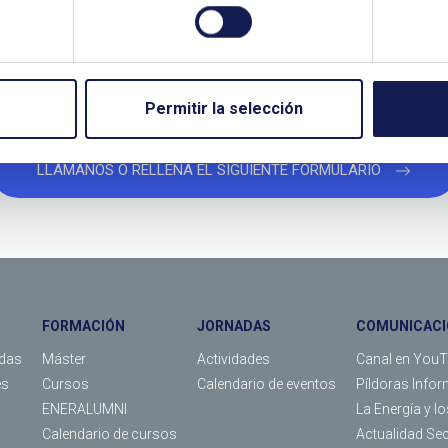
¿QUIERES PONERTE EN CONTACTO CON NOSOTROS?
TANOS SI NECESITAS MÁS INFO
Permitir la selección
LLÁMANOS O RELLENA EL SIGUIENTE FORMULARIO
FORMACIÓN
JORNADAS
COMUNICACI
das
Máster
Actividades
Canal en You
es
Cursos
Calendario de eventos
Píldoras Infor
ENERALUMNI
La Energía y l
Calendario de cursos
Actualidad Se