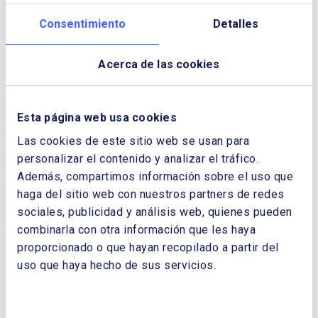
cómo hemos ido siguiendo este programa:
Consentimiento
Detalles
En el ámbito de acercamiento a la
sociedad , hemos continuado con la
Acerca de las cookies
celebración de Jornadas sobre temas de
actualidad del sector y que tocan más de
cerca al ciudadano. Algunas de estas
Esta página web usa cookies
han tenido lugar fuera de Madrid, como
la que hicimos en Oviedo sobre
Las cookies de este sitio web se usan para
autoconsumo, o en Sevilla sobre
personalizar el contenido y analizar el tráfico.
transición energética.
Además, compartimos información sobre el uso que
Quisiera destacar especialmente
haga del sitio web con nuestros partners de redes
aquellas iniciativas relacionadas con
sociales, publicidad y análisis web, quienes pueden
nuestro afán de conseguir en el sector
combinarla con otra información que les haya
una mayor inclusión y consideración de
proporcionado o que hayan recopilado a partir del
los jóvenes y las mujeres. En este
uso que haya hecho de sus servicios.
ámbito, creo que es fundamental nuestro
apoyo a la Asociación Español de
Mujeres de la Energía (AEMENER).