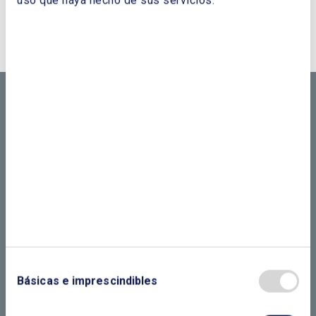
¿QUIERES PONERTE EN CONTACTO CON
NOSOTROS?
CONTÁCTANOS SI
NECESITAS MÁS
INFORMACIÓN
LLÁMANOS O RELLENA EL SIGUIENTE
FORMULARIO
Básicas e imprescindibles