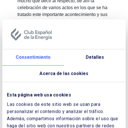
mucho que decir al respecto, de ahí la
celebración de varios actos en los que se ha
tratado este importante acontecimiento y sus
principales implicaciones.
INDICE
Carta del Presidente
2015, un año de Energía
Consentimiento
Detalles
Actos Instituciones, Jornadas y
Seminarios
Formación
Acerca de las cookies
Publicaciones
El Site de Enerclub
Enerclub en el Mundo
Esta página web usa cookies
Órganos de Gobierno
Las cookies de este sitio web se usan para
Miembros del Club
personalizar el contenido y analizar el tráfico.
Cuentas de Gestión y Balance de
Además, compartimos información sobre el uso que
Situación
haga del sitio web con nuestros partners de redes