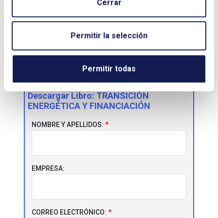
Cerrar
Asuntos Europeos, REPSOL
Para descargar el documento es necesario
Permitir la selección
rellenar el formulario, por control de
descargas.
Permitir todas
Descargar Libro:
TRANSICIÓN
ENERGÉTICA Y FINANCIACIÓN
NOMBRE Y APELLIDOS:
EMPRESA:
CORREO ELECTRÓNICO: