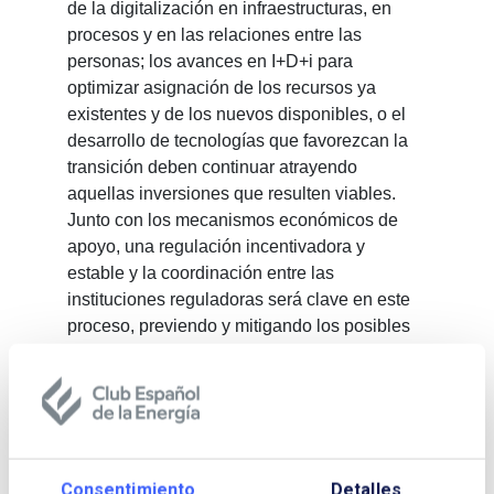
de la digitalización en infraestructuras, en
procesos y en las relaciones entre las
personas; los avances en I+D+i para
optimizar asignación de los recursos ya
existentes y de los nuevos disponibles, o el
desarrollo de tecnologías que favorezcan la
transición deben continuar atrayendo
aquellas inversiones que resulten viables.
Junto con los mecanismos económicos de
apoyo, una regulación incentivadora y
estable y la coordinación entre las
instituciones reguladoras será clave en este
proceso, previendo y mitigando los posibles
riesgos que puedan ir surgiendo, así como
permitiendo que la financiación fluya
adecuadamente con el menor coste posible.
Será imprescindible contar con bases legales
y operativas firmes y estables, así como
establecer planes financieros globales, que
Consentimiento
Detalles