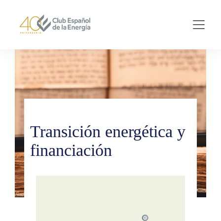
Skip to main content
Transición energética y
financiación