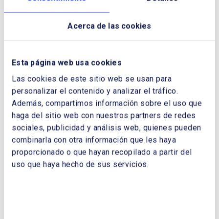
coordinen sus modalidades y cuantías, y
faciliten herramientas y mecanismos
Acerca de las cookies
adecuados para orientar los flujos
económicos y desarrollos necesarios.
Esta página web usa cookies
El papel de la eficiencia energética y del
ciudadano recobra también un especial
Las cookies de este sitio web se usan para
protagonismo. No podemos olvidar cómo la
personalizar el contenido y analizar el tráfico.
crisis de 2008 supuso un esfuerzo en la
Además, compartimos información sobre el uso que
dirección de una mayor eficiencia energética,
haga del sitio web con nuestros partners de redes
facilitando a día de hoy, con un PIB en 2019
sociales, publicidad y análisis web, quienes pueden
un 24% superior (en términos corrientes) al
combinarla con otra información que les haya
de 2006, que la demanda de energía eléctrica
proporcionado o que hayan recopilado a partir del
sea un 2% inferior. El ciudadano tiene, por
uso que haya hecho de sus servicios.
tanto, un importante papel para alcanzar los
objetivos climáticos y, al igual que está
ocurriendo con el COVID-19, el éxito
dependerá de sus acciones en el día a día,
de su concienciación ante la problemática, y