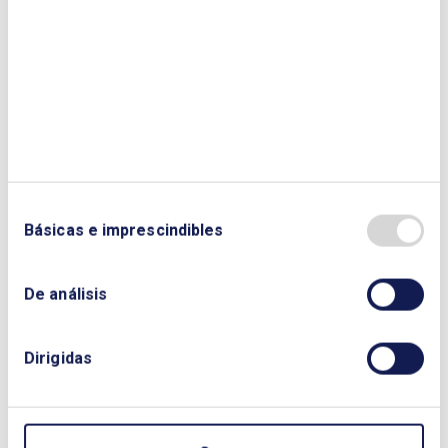
César Martínez Villar, Subdirección de
Regulación de la Generación, ENDESA
Diego Benavente Cabanillas, Director
Financiero, GESTERNOVA
Rafael del Río Huertas, Adjunto al
Director de Regulación, IBERDROLA
Ana Delgado, Jefa de Coordinación y
Entorno Regulatorio, IBERDROLA
Sara Molinero Garcia de la Camacha,
Básicas e imprescindibles
Regulación de Generación, NATURGY
Susana Meseguer Calas , Directora
Financiera, REPSOL
De análisis
José Manuel de la Lama Alcaide,
Gerente Senior de Financiación
Estructurada. REPSOL
Dirigidas
Rubén García Martínez, Gerente Senior,
Financiación de Proyectos y
Participadas, REPSOL
Elena Álvarez Díez, Gerente Senior de