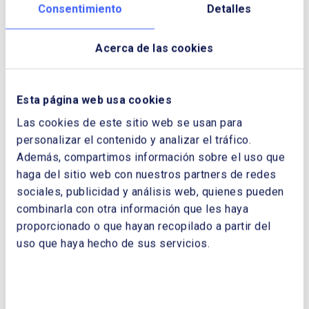
de Honor, CLUB ESPAÑOL DE LA
Consentimiento
Detalles
ENERGÍA
Antonio Gomis Sáez, Vicepresidente de
Acerca de las cookies
Honor, CLUB ESPAÑOL DE LA
ENERGÍA
Pablo de Juan García, Gerente de la
Esta página web usa cookies
Secretaría Técnica y Proyectos, CLUB
ESPAÑOL DE LA ENERGÍA
Las cookies de este sitio web se usan para
Ana Padilla Moreno, Coordinadora de la
personalizar el contenido y analizar el tráfico.
Secretaría Técnica y Proyectos, CLUB
Además, compartimos información sobre el uso que
ESPAÑOL DE LA ENERGÍA
haga del sitio web con nuestros partners de redes
Isaac Rafael Álvarez, Consultor
sociales, publicidad y análisis web, quienes pueden
Independiente
combinarla con otra información que les haya
Ramón Andrés Bobes Miranda, Jefe de
proporcionado o que hayan recopilado a partir del
Estudios, EDP España
uso que haya hecho de sus servicios.
Elena Hernando, Gerente de Negocio de
Nuevas Energías, ENAGAS
José Laureano Álvarez Fernández,
Socio de Energía y Recursos, MONITOR