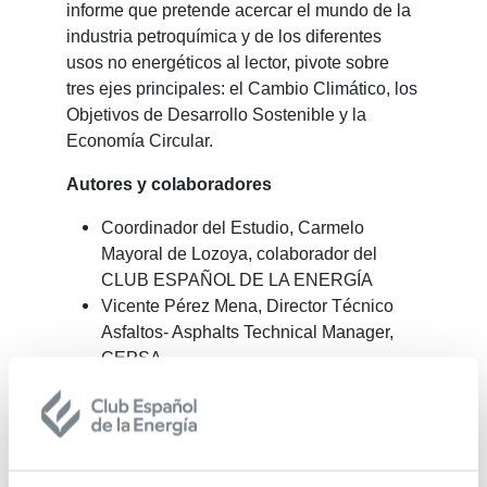
informe que pretende acercar el mundo de la
indus­tria petroquímica y de los diferentes
usos no energéticos al lector, pivote sobre
tres ejes principales: el Cambio Climático, los
Objetivos de Desarrollo Sostenible y la
Economía Circular.
Autores y colaboradores
Coordinador del Estudio, Carmelo
Mayoral de Lozoya, colaborador del
CLUB ESPAÑOL DE LA ENERGÍA
Vicente Pérez Mena, Director Técnico
Asfaltos- Asphalts Technical Manager,
CEPSA
César Guarnido, Sales Manager. Base
Oils, Paraffin Waxes & Process Oils
Technical Liaison Lanager, CEPSA
Juan Bachiller Araque, Vicepresidente