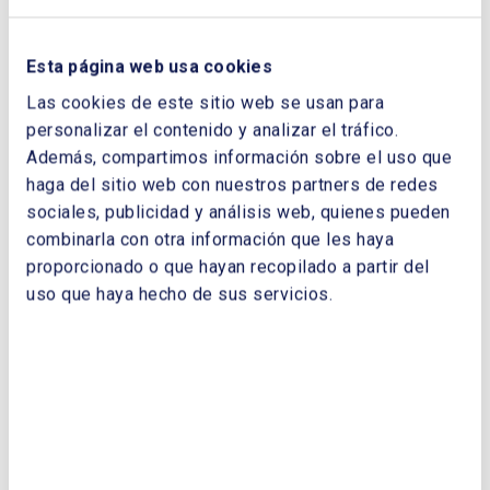
Santiago Gómez Ramos
. Presidente.
ASOCIACIÓN DE EMPRESAS DE
Esta página web usa cookies
ENERGÍAS RENOVABLES (APPA
RENOVABLES)
Las cookies de este sitio web se usan para
Rocío Sicre del Rosal
. Presidenta.
personalizar el contenido y analizar el tráfico.
ASOCIACIÓN EMPRESARIAL EÓLICA
Además, compartimos información sobre el uso que
(AEE)
haga del sitio web con nuestros partners de redes
Cristina Torres-Quevedo
. Directora
sociales, publicidad y análisis web, quienes pueden
Financiera y de Regulación. UNIÓN
combinarla con otra información que les haya
ESPAÑOLA FOTOVOLTAICA (UNEF)
proporcionado o que hayan recopilado a partir del
José Ignacio Castillo Laguarta
.
uso que haya hecho de sus servicios.
Presidente. ASOCIACIÓN ESPAÑOLA
DE COGENERACIÓN (ACOGEN)
Marta Ugalde Martínez
. Presidenta.
FORO DE LA INDUSTRIA NUCLEAR
ESPAÑOLA
Elena Mateos Bermejo
. Directora
General. ASOCIACIÓN DE LA