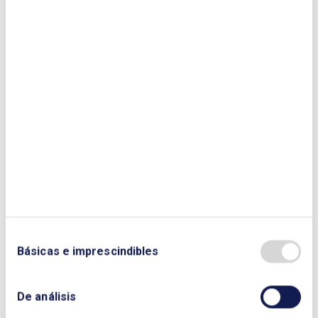
Ejecutiva. GAS INDUSTRIAL
Rocío Prieto González
. Directora de
Energía. COMISÓN NACIONAL DE LOS
MERCADOS Y LA COMPETENCIA
(CNMC)
Descargar Libro:
BALANCE
ENERGÉTICO DE 2025 Y PERSPECTIVAS
PARA 2026
NOMBRE Y APELLIDOS:
Básicas e imprescindibles
EMPRESA:
De análisis