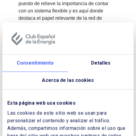
puesto de relieve la importancia de contar
con un sistema flexible y es aquí donde
destaca el papel relevante de la red de
distribución eléctrica.
Energía Renovable
El director general de APPA Renovables,
José María González Moya, resaltó el
magnífico momento que atraviesa el sector,
Consentimiento
Detalles
“2019 ha supuesto un récord de instalación
renovable gracias a las subastas, pero
Acerca de las cookies
también gracias a la competitividad
económica alcanzada por estas tecnologías”.
Energía Eólica
Esta página web usa cookies
Juan Virgilio Márquez, CEO de la Asociación
Las cookies de este sitio web se usan para
Empresarial Eólica, indicó que los objetivos
personalizar el contenido y analizar el tráfico.
marcados en el PNIEC señalan un
Además, compartimos información sobre el uso que
incremento anual de potencia de 2.200 MW
haga del sitio web con nuestros partners de redes