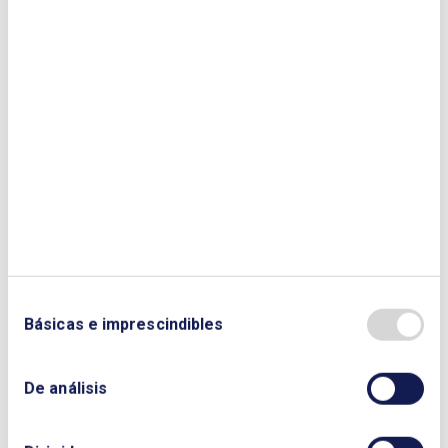
hacer más por la transición energética y más
por la lucha contra el cambio climático,
tenemos que centrarnos en las posibilidades
que tenemos hoy. Y podemos cambiar los
combustibles que alimentan a los vehículos
que ya tenemos.
Gas
Marta Margarit, secretaria general de
Sedigas, ha destacado el compromiso de la
Asociación en impulsar el proceso de
recuperación económica al que se enfrenta el
país. Para ello, consideró que “la innovación
Básicas e imprescindibles
y la digitalización deben ser pilares
fundamentales de este proceso, reforzando la
transición ecológica para alcanzar un estilo
De análisis
de vida más responsable con el entorno”.