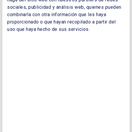
eólicos hasta 2030. “Estamos preparados
sociales, publicidad y análisis web, quienes pueden
para llevar a cabo este incremento de eólica
combinarla con otra información que les haya
gracias a un sector altamente competitivo con
proporcionado o que hayan recopilado a partir del
toda la cadena de valor ubicada en España.
uso que haya hecho de sus servicios.
Energía Fotovoltaica
José Donoso, director general de UNEF dijo
que las subastas de energías renovables son
un elemento central para garantizar el
cumplimiento de los objetivos fijados por el
PNIEC y un desarrollo estable del sector
fotovoltaico, cuya aportación es clave en la
recuperación económica de España.
Energía de Cogeneración
José Javier Rodríguez, director general de
ACOGEN, indicó que con cogeneración se
produce el 20% del PIB industrial del país y
se genera el 12% de la electricidad nacional.