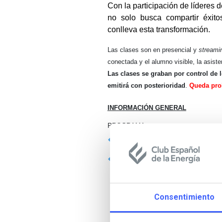
Con la participación de líderes
no solo busca compartir éxito
conlleva esta transformación.
Las clases son en presencial y
streami
conectada y el alumno visible, la asiste
Las clases se graban por control de 
emitirá con posterioridad
.
Queda proh
INFORMACIÓN GENERAL
PROGRAMA
Presentación.
Cristina River
Visión y estrategia de la IA en
Marco Normativo de la IA.
D
Transformación Digital y de
Consentimiento
IA en una utility: el reto de
Peña Cadenato
ENGIE
Evolución tecnológica: IA G