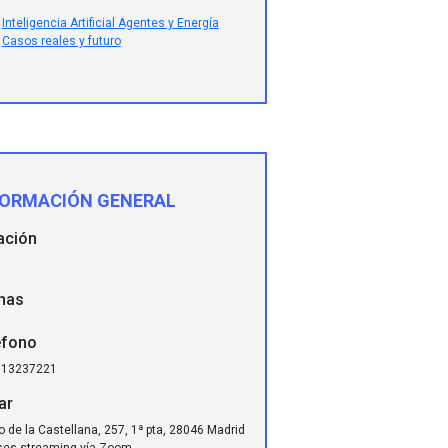
Inteligencia Artificial Agentes y Energía
Casos reales y futuro
FORMACIÓN GENERAL
ación
has
éfono
913237221
ar
 de la Castellana, 257, 1ª pta, 28046 Madrid
ses streaming vía Zoom