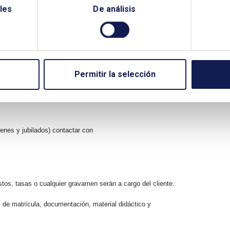
les
De análisis
IVO
OR
CIÓN ESPECIAL y Socio Individual >= 5
Permitir la selección
y Socio Individual <5 AÑOS de socio
enes y jubilados) contactar con
tos, tasas o cualquier gravamen serán a cargo del cliente.
 de matrícula, documentación, material didáctico y