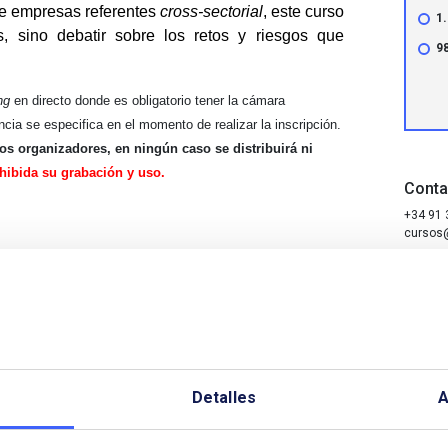
 de empresas referentes
cross-sectorial
, este curso
1
s, sino debatir sobre los retos y riesgos que
9
ng
en directo donde es obligatorio tener la cámara
ncia se especifica en el momento de realizar la inscripción.
los organizadores, en ningún caso se distribuirá ni
ibida su grabación y uso.
Conta
+34 91 
cursos
Más i
o Fernández
Club Español de la Energía
+34 91 
inscrip
 el sector energético
avid de Francisco Marcos
Ministerio para la
 la Función Pública
Detalles
A
 tener una estrategia con impacto.
Marian de la
enerativa, Agentes y otras tendencias disruptivas