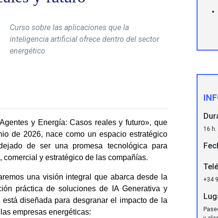
Curso sobre las aplicaciones que la
inteligencia artificial ofrece dentro del sector
energético
IN
Dur
l, Agentes y Energía: Casos reales y futuro»
, que
16 h.
unio de 2026, nace como un espacio estratégico
Fec
dejado de ser una promesa tecnológica para
o, comercial y estratégico de las compañías.
Tel
raremos una visión integral que abarca desde la
+34 
ción práctica de soluciones de
IA Generativa y
Lug
 está diseñada para desgranar el impacto de la
Paseo
 las empresas energéticas:
y cla