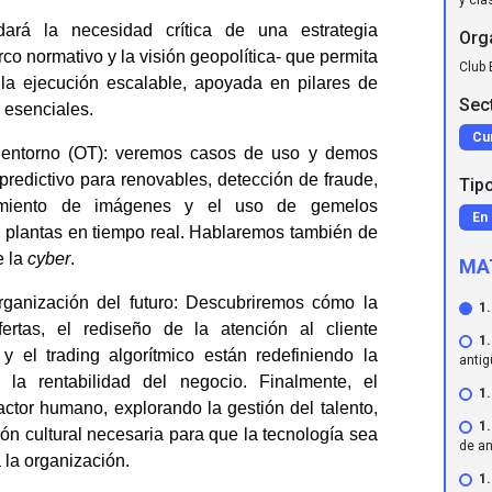
ará la necesidad crítica de una estrategia
Org
rco normativo y la visión geopolítica- que permita
Club 
la ejecución escalable, apoyada en pilares de
Sec
s esenciales.
Cu
 entorno (OT):
veremos
casos de uso y demos
predictivo para renovables, detección de fraude,
Tip
ocimiento de imágenes y el uso de
gemelos
En 
e plantas en tiempo real. Hablaremos también de
e la
cyber
.
MA
ganización del futuro:
Descubriremos cómo la
1
ertas, el rediseño de la atención al cliente
1
s y el
trading algorítmico
están redefiniendo la
anti
 la rentabilidad del negocio. Finalmente, el
1
actor humano, explorando la gestión del talento,
1
ción cultural necesaria para que la tecnología sea
de a
 la organización.
1