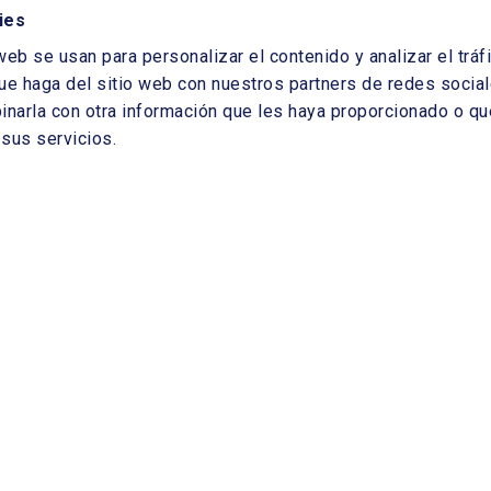
rques
BIP GROUP
ies
de IA en energía.
Felipe Requejo Sigüenza
,
agás
,
Javier Vargas Gallego
ENDESA.
Carolina
web se usan para personalizar el contenido y analizar el tr
,
Arturo López-Brea Giménez
MOEVE
ue haga del sitio web con nuestros partners de redes sociale
beranía digital. Datos e IA. Europa vs
arla con otra información que les haya proporcionado o que
a Foubelo
, Banco de España,
Darío García de
tuto Elcano
,
Luis Morencos
Microsoft
,
Enrique
sus servicios.
 y Entorno OT
fraude y flexibilidad.
Antonio Abejaro
los Villalba
ELEWIT,
JAVIER ÁLVAREZ
Adrián Ricciardi Lara
MINSAIT,
Javier Ontañón
n producción, la experiencia desde otro sector.
ez
Sandoz
ad operacional de la IA. Eudivigis Ortiz
in (W4C Spain)
os renovables.
Diana Costa
EDP
unidades de IA en mis operaciones.
Borja de la