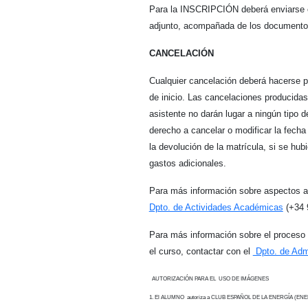
Para la INSCRIPCIÓN deberá enviarse cu
adjunto, acompañada de los documentos
CANCELACIÓN
Cualquier cancelación deberá hacerse p
de inicio. Las cancelaciones producidas
asistente no darán lugar a ningún tipo 
derecho a cancelar o modificar la fecha
la devolución de la matrícula, si se hu
gastos adicionales.
Para más información sobre aspectos a
Dpto. de Actividades Académicas
(+34 
Para más información sobre el proceso d
el curso, contactar con el
Dpto. de Admi
AUTORIZACIÓN PARA EL USO DE IMÁGENES
1. El ALUMNO autoriza a CLUB ESPAÑOL DE LA ENERGÍA (ENERCLUB) 