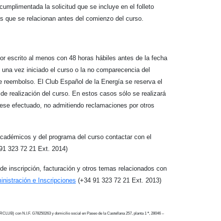
mplimentada la solicitud que se incluye en el folleto
 que se relacionan antes del comienzo del curso.
or escrito al menos con 48 horas hábiles antes de la fecha
 una vez iniciado el curso o la no comparecencia del
de reembolso. El Club Español de la Energía se reserva el
 de realización del curso. En estos casos sólo se realizará
biese efectuado, no admitiendo reclamaciones por otros
cadémicos y del programa del curso contactar con el
91 323 72 21 Ext. 2014)
e inscripción, facturación y otros temas relacionados con
nistración e Inscripciones
(+34 91 323 72 21 Ext. 2013)
con N.I.F. G78250263 y domicilio social en Paseo de la Castellana 257, planta 1 ª, 28046 –