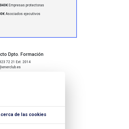
.040€
Empresas protectoras
80€
Asociados ejecutivos
cto Dpto. Formación
323 72 21 Ext. 2014
@enerclub.es
nformación cursos
323 72 21 Ext. 2013
ciones@enerclub.es
cerca de las cookies