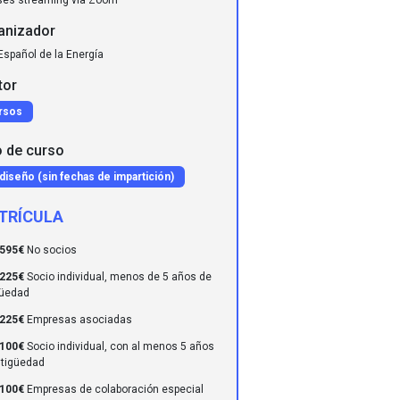
anizador
Español de la Energía
tor
rsos
o de curso
diseño (sin fechas de impartición)
TRÍCULA
.595€
No socios
.225€
Socio individual, menos de 5 años de
güedad
.225€
Empresas asociadas
.100€
Socio individual, con al menos 5 años
ntigüedad
.100€
Empresas de colaboración especial