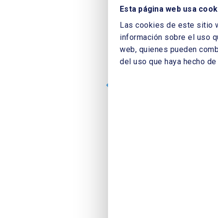
en energía.
Angel Galan Ca
Esta página web usa cook
Mesa redonda: Estrategias 
Joaquín García Onrubia
En
Las cookies de este sitio 
Bouvard Nuño
IBERDROLA
información sobre el uso q
Regulación, geopolítica y so
web, quienes pueden combin
China/EEUU.
Sergio Padill
Viedma Ferreras
Real Insti
del uso que haya hecho de 
Manso
EY
IA para Operaciones, Activos
IA en redes: Mantenimiento, 
Soto
Endesa,
Oscar Romanil
PÉREZ
UFD – NATURGY
Mantenimiento y seguridad.
Ruiz
i+DE
Arquitectura IT/OT para IA e
Jesús Fernández Fernánd
Ciberseguridad OT y segurid
Eraneos
Women4Cyber Spa
Data & AI con foco en activ
Taller: Identificando oport
Cueva Cortijo
ENGIE