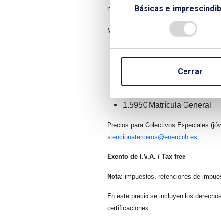
Básicas e imprescindib
ni emitirá con posterioridad.
MATRÍCULA
980€ ASOCIADO EJECUT
1.040€ SOCIO PROTECT
1.100€ EMPRESA COLABORA
Cerrar
AÑOS de socio
1.225€ EMPRESA ASOCIADA 
1.595€ Matrícula General
Precios para Colectivos Especiales (jóv
atencionaterceros@enerclub.es
Exento de I.V.A. / Tax free
Nota
: impuestos, retenciones de impues
En este precio se incluyen los derechos
certificaciones.