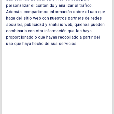
de UNESA
personalizar el contenido y analizar el tráfico.
La Revolución Copernicana del nuevo
Además, compartimos información sobre el uso que
modelo de precios eléctricos. Andrés
haga del sitio web con nuestros partners de redes
Seco García, Director General de
sociales, publicidad y análisis web, quienes pueden
Operación de Red Eléctrica de España,
combinarla con otra información que les haya
Miguel Ángel Muro Villalón, Jefe de
proporcionado o que hayan recopilado a partir del
Departamento de Liquidaciones de Red
uso que haya hecho de sus servicios.
Eléctrica de España
El gas natural en el transporte terrestre,
una apuesta segura. Juan Ramón Arraibi
Dañobeitia. Director General de Negocio
Regulado de Gas de EDP España
La Reforma del Gas: por un sector
económicamente sostenible. Fernando
Bergasa Cáceres. Presidente Ejecutivo
de Redexis Gas
La liquidez en el hub de gas y los
servicios de Iberian Gas Hub. Miguel A.
Lasheras Merino. Director General de