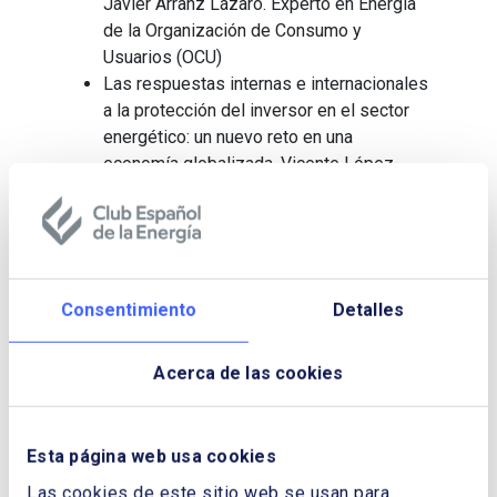
Javier Arranz Lázaro. Experto en Energía
de la Organización de Consumo y
Usuarios (OCU)
Las respuestas internas e internacionales
a la protección del inversor en el sector
energético: un nuevo reto en una
economía globalizada. Vicente López-
Ibor Mayor. Presidente de Estudio
Jurídico Internacional, Ex Consejero de la
Comisión Nacional de Energía
La Reforma del Mercado Eléctrico
Europeo. Felipe Requejo Sigüenza. Socio
Consentimiento
Detalles
– Líder Mundial Sector Utilities de
Deloitte
Acerca de las cookies
Antecedentes y visión global de la
Reforma eléctrica en España. (Una
reflexión). Pedro Rivero Torre. Catedrático
Esta página web usa cookies
de Universidad, Presidente de la
Comisión de RSC de AECA, Expresidente
Las cookies de este sitio web se usan para