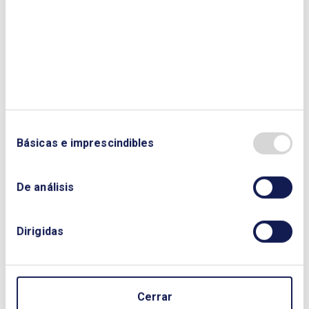
Descargar Cuaderno:
CUADERNO DE
ENERGÍA Nº 44
NOMBRE Y APELLIDOS:
EMPRESA:
Básicas e imprescindibles
CORREO ELECTRÓNICO:
De análisis
Dirigidas
TELÉFONO:
Cerrar