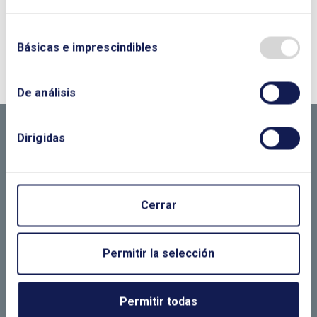
¿QUIERES PONERTE EN CONTACTO CON
Básicas e imprescindibles
NOSOTROS?
CONTÁCTANOS SI
De análisis
NECESITAS MÁS
Dirigidas
INFORMACIÓN
Cerrar
LLÁMANOS O RELLENA EL SIGUIENTE
FORMULARIO
Permitir la selección
Permitir todas