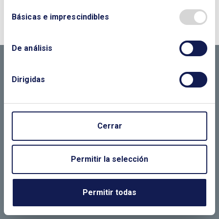
¿QUIERES PONERTE EN CONTACTO CON
NOSOTROS?
Básicas e imprescindibles
CONTÁCTANOS SI
De análisis
NECESITAS MÁS
INFORMACIÓN
Dirigidas
Cerrar
LLÁMANOS O RELLENA EL SIGUIENTE
FORMULARIO
Permitir la selección
Permitir todas