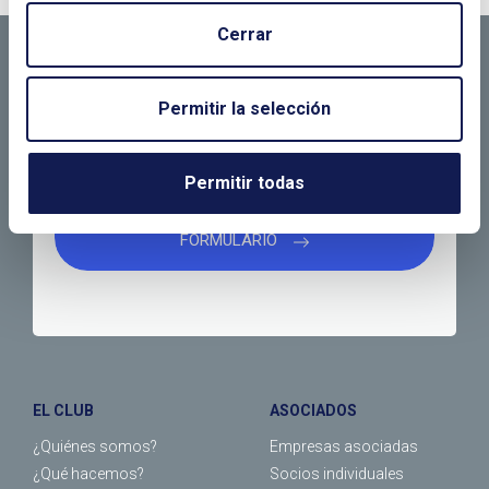
CONTÁCTANOS SI
Cerrar
NECESITAS MÁS
INFORMACIÓN
Permitir la selección
Permitir todas
LLÁMANOS O RELLENA EL SIGUIENTE
FORMULARIO
EL CLUB
ASOCIADOS
¿Quiénes somos?
Empresas asociadas
¿Qué hacemos?
Socios individuales