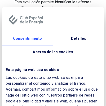
Esta evaluación permite identificar los efectos
positivos y nega­tivos de estos proyectos y
formula recomendaciones para el diseño e
implementación de proyectos similares en el
futuro de manera que se aumente la eficiencia
de los recursos destinados a electrificación
rural.
Consentimiento
Detalles
Para descargarlo es necesario rellenar el
formulario, no es necesario identificarse como
Acerca de las cookies
Socio.
Esta página web usa cookies
Descargar Cuaderno:
EVALUACIÓN
Las cookies de este sitio web se usan para
RETROSPECTIVA DEL IMPACTO DE LOS
personalizar el contenido y analizar el tráfico.
PROYECTOS DE ELECTRIFICACIÓN EN
Además, compartimos información sobre el uso que
ZONAS NO INTERCONECTADAS (ZNI)
haga del sitio web con nuestros partners de redes
DE COLOMBIA
sociales, publicidad y análisis web, quienes pueden