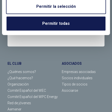
Permitir la selección
LLÁMANOS O RELLENA EL SIGUIENTE
Permitir todas
FORMULARIO
EL CLUB
ASOCIADOS
¿Quiénes somos?
Empresas asociadas
¿Qué hacemos?
Socios individuales
Organización
Tipos de socios
Comité Español del WEC
Asociarse
Comité Español del WPC Energy
Red de jóvenes
Aemener