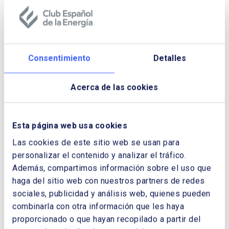
funcionamiento o acelerar el desarrollo de
mecanismos que impulsen la transición
energética, como la flexibilidad o herramientas
de contratación a largo plazo. Incluye, además,
el concepto de crisis de precios de la
Consentimiento
Detalles
electricidad y distintas medidas para una
mayor protección de los consumidores.
Acerca de las cookies
Descargar Cuaderno:
LA REFORMA DEL
Esta página web usa cookies
DISEÑO DEL MERCADO DE
Las cookies de este sitio web se usan para
ELECTRICIDAD EN LA UE
personalizar el contenido y analizar el tráfico.
NOMBRE Y APELLIDOS:
Además, compartimos información sobre el uso que
haga del sitio web con nuestros partners de redes
sociales, publicidad y análisis web, quienes pueden
combinarla con otra información que les haya
EMPRESA:
proporcionado o que hayan recopilado a partir del