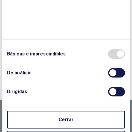
Básicas e imprescindibles
De análisis
¿QUIERES PONERTE EN CONTACTO CON
NOSOTROS?
Dirigidas
CONTÁCTANOS SI
NECESITAS MÁS
Cerrar
INFORMACIÓN