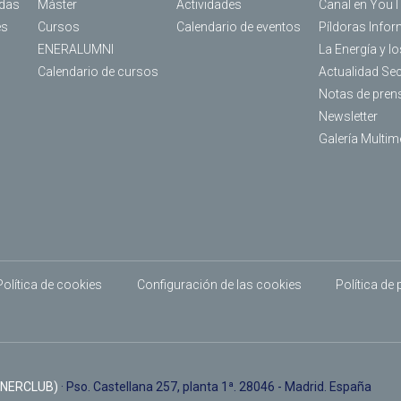
das
Máster
Actividades
Canal en You
es
Cursos
Calendario de eventos
Píldoras Infor
ENERALUMNI
La Energía y l
Calendario de cursos
Actualidad Se
Notas de pren
Newsletter
Galería Multim
Política de cookies
Configuración de las cookies
Política de
ENERCLUB)
· Pso. Castellana 257, planta 1ª. 28046 - Madrid. España