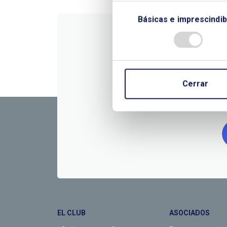
Básicas e imprescindib
CONTÁC
Cerrar
EL CLUB
ASOCIADOS