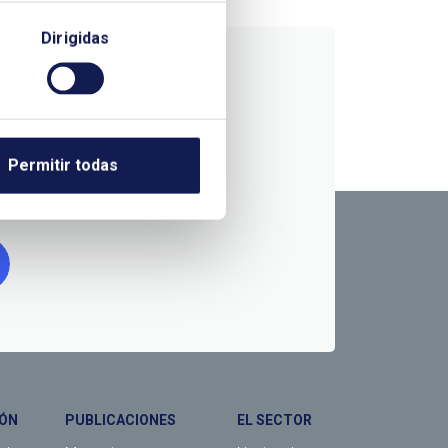
Dirigidas
RMACIÓN
Permitir todas
ÓN
PUBLICACIONES
EL SECTOR