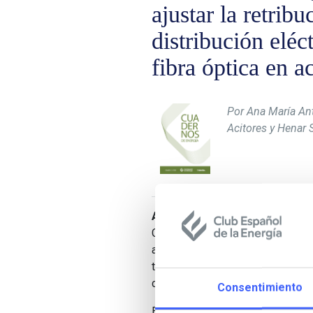
ajustar la retribu
distribución eléc
fibra óptica en a
Por Ana María An
Acitores y Henar 
Ana María Antona Díaz, Gloria
Co­misión Nacional de los Merc
artículo sobre la nueva metodologí
transporte y la distribución eléct
conexas, y que fue aprobada el 
Consentimiento
En él, evalúan las distintas opc