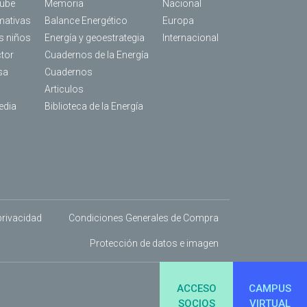
Tube
Memoria
Nacional
mativas
Balance Energético
Europa
os niños
Energía y geoestrategia
Internacional
ctor
Cuadernos de la Energía
sa
Cuadernos
Articulos
edia
Biblioteca de la Energía
 privacidad
Condiciones Generales de Compra
Protección de datos e imagen
ACCESO
CAMPUS
SOCIOS
VIRTUAL