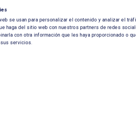
ogía publicada por la CNMC, y sus componentes.
ies
que dan a este tema otros reguladores europeos.
web se usan para personalizar el contenido y analizar el tr
lenar el formulario, no es necesario identificarse
ue haga del sitio web con nuestros partners de redes sociale
arla con otra información que les haya proporcionado o que
sus servicios.