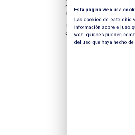
de ellas está basada la metodol
Esta página web usa cook
También analizan el tratamiento 
Las cookies de este sitio 
Para descargarlo es necesario rel
información sobre el uso q
como Socio.
web, quienes pueden combin
del uso que haya hecho de 