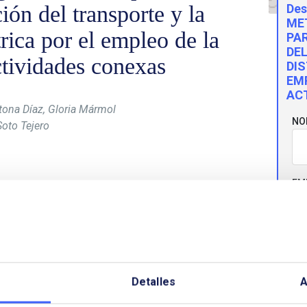
ción del transporte y la
Des
ME
trica por el empleo de la
PA
DE
ctividades conexas
DIS
EMP
AC
tona Díaz, Gloria Mármol
NO
Soto Tejero
EM
 Mármol Acitore
s y
Henar Soto Tejero
, de la
ados y la Competencia – CNMC) nos presentan un
a de cálculo para ajustar la retribución del
CO
rica, por empleo de la fibra óptica en actividades
pasado 18 de enero.
Detalles
A
iones metodológicas existentes y explican en cuál
TE