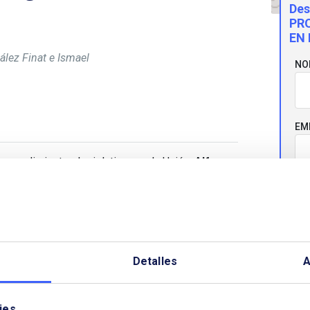
Des
PR
EN
lez Finat e Ismael
NO
EM
 procedimientos legislativos en la Unión.
Alfonso
a Comi­sión Europea) e
Ismael Olivares Martínez
CO
ropeo), conocedores en primera persona de estos
do muy didáctico y completo, sobre las
s del Derecho, la jerarquía de normas, los
dimientos y la legislación en materia energética.
TE
Detalles
A
lenar el formulario, no es necesario identificarse
ies