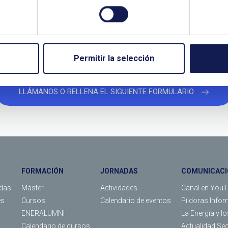
¿QUIERES PONERTE EN CONTACTO CON NOSOTROS?
TANOS SI NECESITAS MÁS INFO
Permitir la selección
LLÁMANOS O RELLENA EL SIGUIENTE FORMULARIO
FORMACIÓN
JORNADAS
COMUNICACI
das
Máster
Actividades
Canal en You
es
Cursos
Calendario de eventos
Píldoras Infor
ENERALUMNI
La Energía y l
Calendario de cursos
Actualidad Se