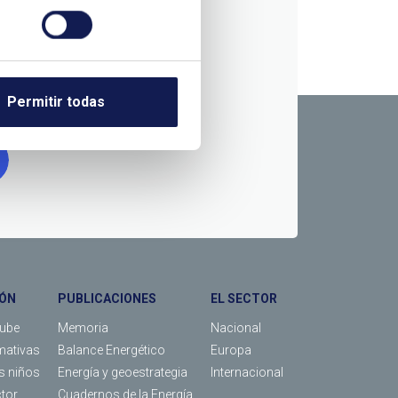
RMACIÓN
Permitir todas
ÓN
PUBLICACIONES
EL SECTOR
Tube
Memoria
Nacional
mativas
Balance Energético
Europa
os niños
Energía y geoestrategia
Internacional
ctor
Cuadernos de la Energía