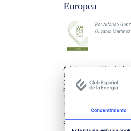
Europea
Por Alfonso Gonzá
Olivares Martínez
Artículo que nos habla sobre los
González Finat
(Exdirector en l
(Exdirector en el Parlamento Eu
procedimientos, hacen un recorri
instituciones de la UE, las fuente
instrumentos jurídicos, los proce
Consentimiento
Para descargarlo es necesario rel
como Socio.
Esta página web usa cook