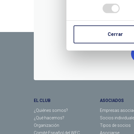
CONTÁC
Cerrar
EL CLUB
ASOCIADOS
¿Quiénes somos?
Empresas asocia
¿Qué hacemos?
Socios individual
Organización
Tipos de socios
Comité Español del WEC
Asociarse