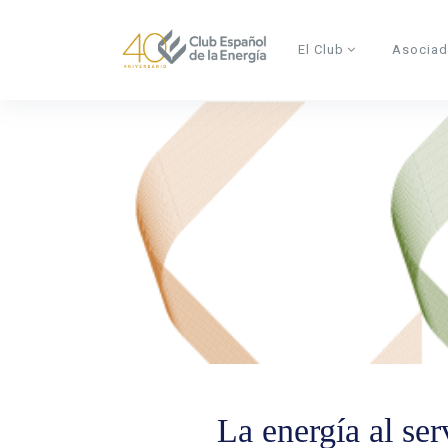
Skip to main content
El Club
Asocia
La energía al serv