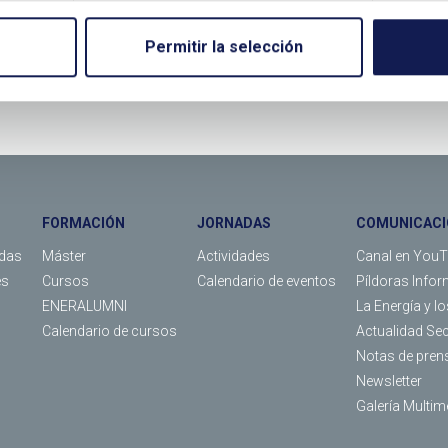
Permitir la selección
LLÁMANOS O RELLENA EL SIGUIENTE FORMULARIO
FORMACIÓN
JORNADAS
COMUNICACI
das
Máster
Actividades
Canal en You
es
Cursos
Calendario de eventos
Píldoras Infor
ENERALUMNI
La Energía y l
Calendario de cursos
Actualidad Se
Notas de pren
Newsletter
Galería Multim