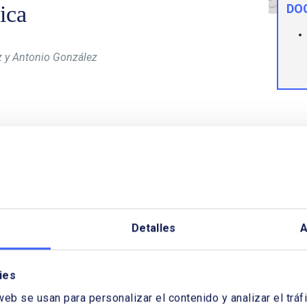
ica
DO
z y Antonio González
el relato de la transición ecológica. Causas (y
brecha entre la intención y la acción hacia un
ranz
(Director de la Unidad de Análisis del
ts) y
Antonio González
(CEO Impact Hub)
e recomendaciones para reducir la brecha entre
Detalles
A
 consumo sostenible, en base al estudio realizado
sights.
ies
o y significado de la transición” es uno de los
web se usan para personalizar el contenido y analizar el tr
a del estudio.