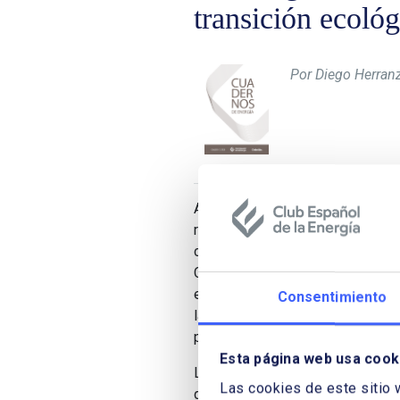
transición ecológ
Por Diego Herran
Artículo, La energía al servicio d
recomendaciones para reducir) la 
consumo sostenible,
Diego Her
Comportamiento en IMOP Insigh
exponen las causas y una serie d
Consentimiento
la intención y la acción hacia un
por Impact Hub Madrid e Imop In
Esta página web usa cook
La importancia de “Generar sentid
Las cookies de este sitio 
grandes desafíos, según se deriv