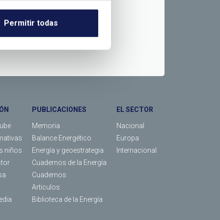
Permitir todas
ÓN
PUBLICACIONES
EL SECTOR
Tube
Memoria
Nacional
mativas
Balance Energético
Europa
os niños
Energía y geoestrategia
Internacional
ctor
Cuadernos de la Energía
sa
Cuadernos
Articulos
edia
Biblioteca de la Energía