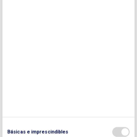
Enviar
¿QUIERES PONERTE EN CONTACTO CON
NOSOTROS?
Básicas e imprescindibles
CONTÁCTANOS SI