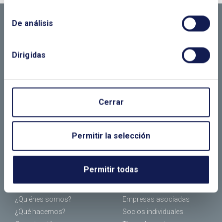
NECESITAS MÁS
De análisis
INFORMACIÓN
Dirigidas
LLÁMANOS O RELLENA EL SIGUIENTE
Cerrar
FORMULARIO
Permitir la selección
Permitir todas
EL CLUB
ASOCIADOS
¿Quiénes somos?
Empresas asociadas
¿Qué hacemos?
Socios individuales