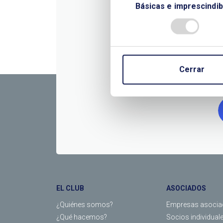
Básicas e imprescindib
CONTÁC
Cerrar
EL CLUB
ASOCIADOS
¿Quiénes somos?
Empresas asocia
¿Qué hacemos?
Socios individual