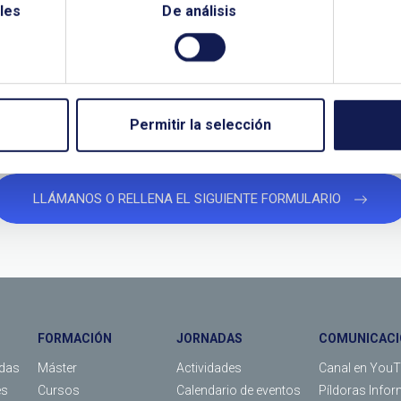
les
De análisis
¿QUIERES PONERTE EN CONTACTO CON NOSOTROS?
TANOS SI NECESITAS MÁS INFO
Permitir la selección
LLÁMANOS O RELLENA EL SIGUIENTE FORMULARIO
FORMACIÓN
JORNADAS
COMUNICACI
das
Máster
Actividades
Canal en You
es
Cursos
Calendario de eventos
Píldoras Infor