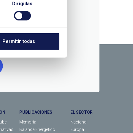
Dirigidas
RMACIÓN
Permitir todas
ÓN
PUBLICACIONES
EL SECTOR
Tube
Memoria
Nacional
mativas
Balance Energético
Europa