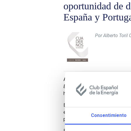
oportunidad de de
España y Portug
Por Alberto Toril 
Artículo de
Alberto Toril Castro
Energy
, organización fundada por 
hacia las energías limpias.
En el artículo, nos explica la vis
emprendedores, los inversores y l
Consentimiento
para alcanzar los objetivos de e
Pone la atención en la Península