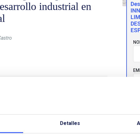
sarrollo industrial en
Des
IN
al
LIM
DE
ES
Castro
NO
EM
, Manager Europe,
Power Sector en Breakthrough
Bill Gates en 2015 para acelerar la transición
CO
ión de su organización en torno a los
os gobiernos, y la importancia de trabajar juntos
Detalles
A
TE
misiones netas cero en 2050.
 Ibérica, una de las regiones más prometedoras