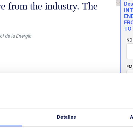
 from the industry. The
Des
IN
EN
FR
TO
ol de la Energía
NO
EM
OP28
y la Cumbre de Clima y Energía que, como
rio para la Transición Ecológica y el Reto
ración con la
Agencia Internacional de la
CO
id.
Enerclub
fue invitado a participar en esta
 la industria.
Detalles
A
pales mensajes a presentar, se organizó un evento
TE
mbre que llevó como título “
International Climate