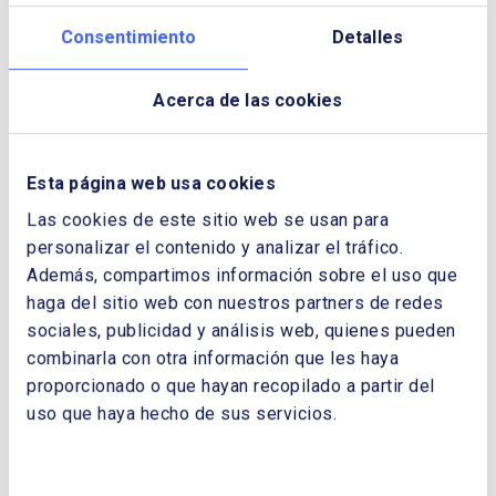
Descargar Cuaderno:
LA LUCHA
Consentimiento
Detalles
CONTRA LA DEFORESTACIÓN, UNA
HERRAMIENTA PARA MITIGAR EL
CAMBIO CLIMÁTICO
Acerca de las cookies
NOMBRE Y APELLIDOS:
Esta página web usa cookies
Las cookies de este sitio web se usan para
EMPRESA:
personalizar el contenido y analizar el tráfico.
Además, compartimos información sobre el uso que
haga del sitio web con nuestros partners de redes
sociales, publicidad y análisis web, quienes pueden
CORREO ELECTRÓNICO:
combinarla con otra información que les haya
proporcionado o que hayan recopilado a partir del
uso que haya hecho de sus servicios.
TELÉFONO: