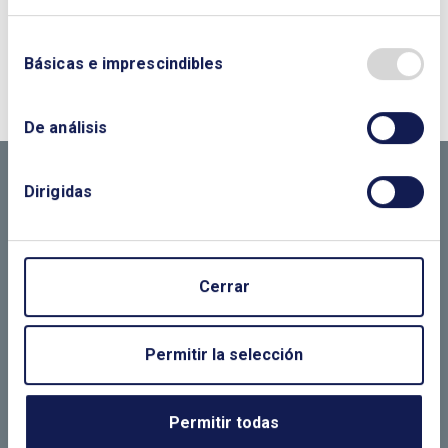
¿QUIERES PONERTE EN CONTACTO CON
Básicas e imprescindibles
NOSOTROS?
CONTÁCTANOS SI
De análisis
NECESITAS MÁS
Dirigidas
INFORMACIÓN
Cerrar
LLÁMANOS O RELLENA EL SIGUIENTE
FORMULARIO
Permitir la selección
Permitir todas